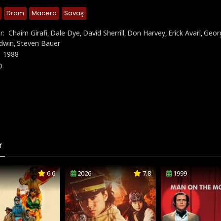
Dram
Macera
Savaş
r:
Chaim Girafi
Dale Dye
David Sherrill
Don Harvey
Erick Avari
Geor
,
,
,
,
,
dwin
Steven Bauer
,
:
1988
D
r
6.6
2026
7.8
1999