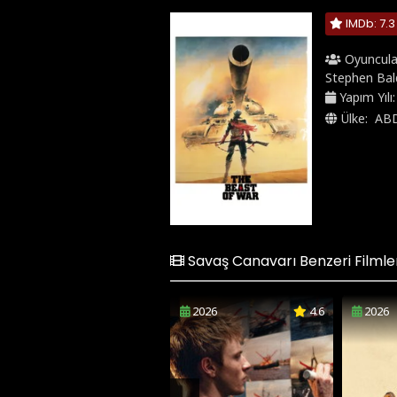
IMDb: 7.3
Oyuncula
Stephen Bal
Yapım Yılı
Ülke:
AB
Savaş Canavarı Benzeri Filmle
2026
4.6
2026