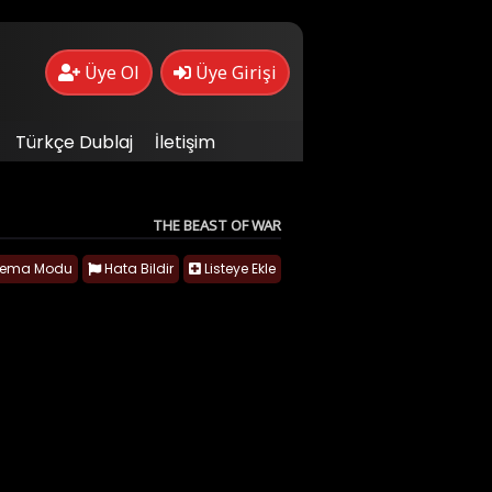
Üye Ol
Üye Girişi
Türkçe Dublaj
İletişim
THE BEAST OF WAR
nema Modu
Hata Bildir
Listeye Ekle