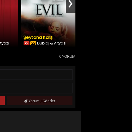
›
Şeytana Karşı
Anne+
ltyazı
Dublaj & Altyazı
Dublaj & Altyazı
0 YORUM
Yorumu Gönder