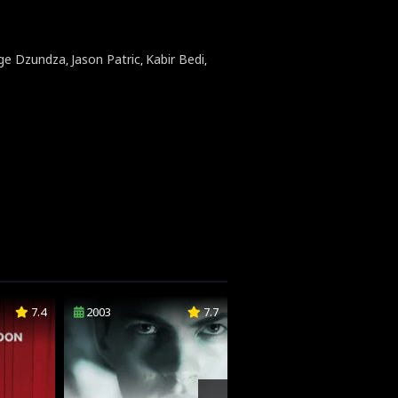
ge Dzundza
Jason Patric
Kabir Bedi
,
,
,
7.4
2003
7.7
2021
6.2