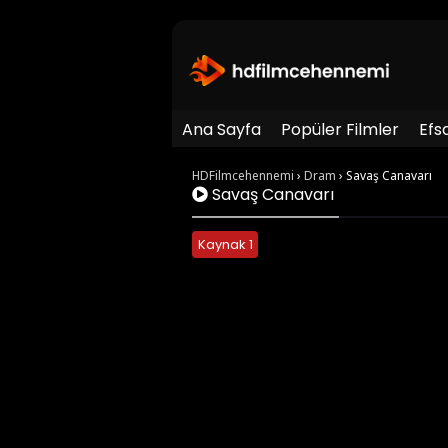
Ana Sayfa
Popüler Filmler
Efs
HDFilmcehennemi
›
Dram
›
Savaş Canavarı
Savaş Canavarı
Kaynak 1