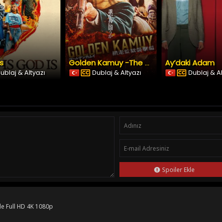
Is
Ay’daki Adam
Golden Kamuy -The Abashiri Prison Raid
ublaj & Altyazı
Dublaj & Altyazı
Dublaj & A
Spoiler Ekle
le Full HD 4K 1080p