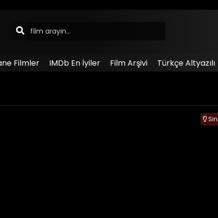
ane Filmler
IMDb En İyiler
Film Arşivi
Türkçe Altyazılı
Si