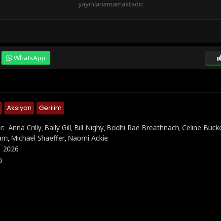
yayınlanamamaktadır.
WhatsApp
Aksiyon
Gerilim
r:
Anna Crilly
Bally Gill
Bill Nighy
Bodhi Rae Breathnach
Celine Buck
,
,
,
,
ham
Michael Shaeffer
Naomi Ackie
,
,
:
2026
D