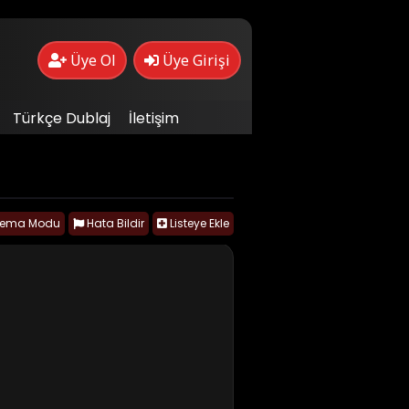
Üye Ol
Üye Girişi
Türkçe Dublaj
İletişim
nema Modu
Hata Bildir
Listeye Ekle