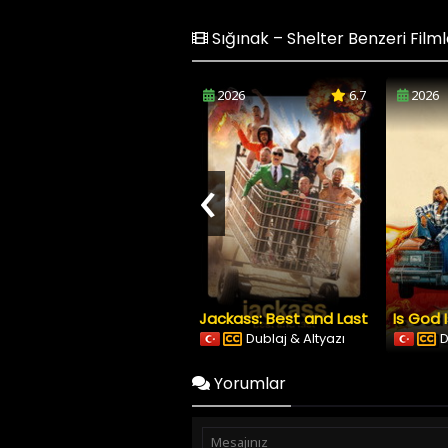
Sığınak – Shelter Benzeri Filml
2026
6.7
2026
‹
Jackass: Best and Last
Is God 
Dublaj & Altyazı
D
Yorumlar