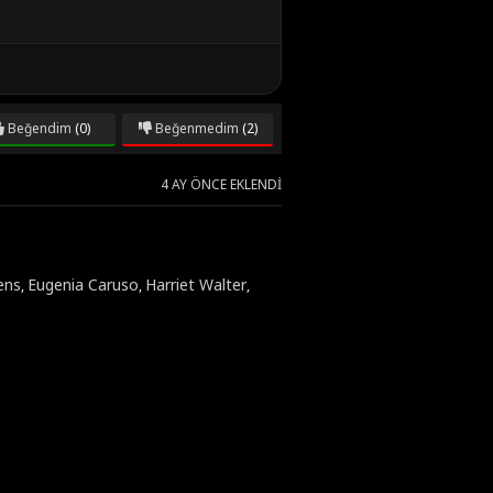
Beğendim
(0)
Beğenmedim
(2)
4 AY ÖNCE EKLENDI
ens
Eugenia Caruso
Harriet Walter
,
,
,