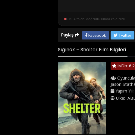
DMCA talebi doğrultusunda kaldırıldı.
Paylaş
Facebook
Twitter
Sığınak – Shelter Film Bilgileri
IMDb: 6.2
Oyuncula
Jason Stat
Yapım Yılı
Ülke:
AB