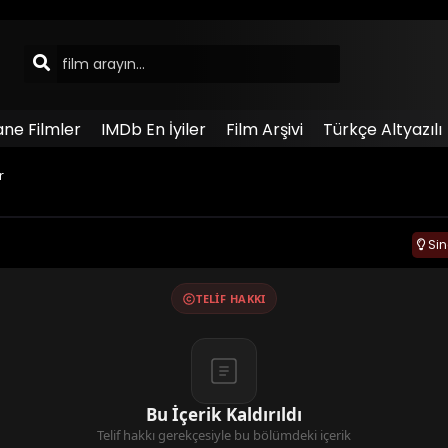
ane Filmler
IMDb En İyiler
Film Arşivi
Türkçe Altyazılı
r
Si
TELIF HAKKI
Bu İçerik Kaldırıldı
Telif hakkı gerekçesiyle bu bölümdeki içerik