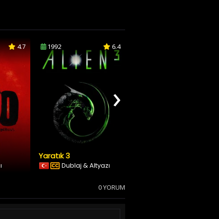
4.7
1992
6.4
1994
5.6
›
Yaratık 3
Ölüm Makinesi
ı
Dublaj & Altyazı
Türkçe Altyazılı
0 YORUM