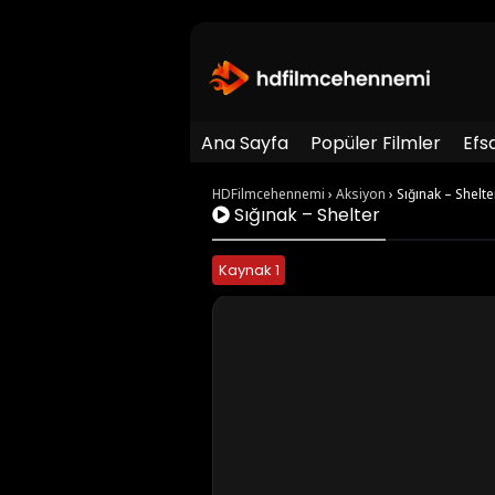
Ana Sayfa
Popüler Filmler
Efs
HDFilmcehennemi
›
Aksiyon
›
Sığınak – Shelte
Sığınak – Shelter
Kaynak 1