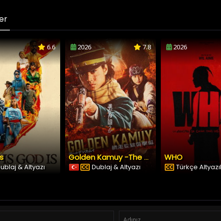
er
6.6
2026
7.8
2026
Is
WHO
Golden Kamuy -The Abashiri Prison Raid
ublaj & Altyazı
Dublaj & Altyazı
Türkçe Altyazıl