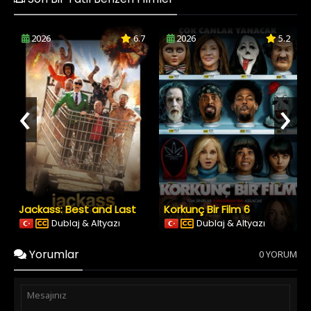
2026
6.7
2026
5.2
‹
›
Jackass: Best and Last
Korkunç Bir Film 6
Dublaj & Altyazı
Dublaj & Altyazı
Yorumlar
0 YORUM