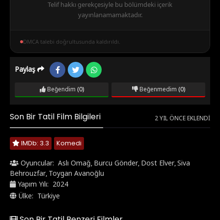
Telif hakkı gerekçesiyle bu bölümdeki içerik
yayınlanamamaktadır.
DMCA talebi doğrultusunda kaldırıldı.
Paylaş
Beğendim
(0)
Beğenmedim
(0)
Son Bir Tatil Film Bilgileri
2 YIL ÖNCE EKLENDI
IMDb: 3.3
Komedi
Oyuncular:
Aslı Omağ
Burcu Gönder
Dost Elver
Siva
,
,
,
Behrouzfar
Toygan Avanoğlu
,
Yapım Yılı:
2024
Ülke:
Türkiye
Son Bir Tatil Benzeri Filmler