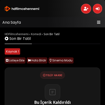
Ana Sayfa
HDFilmcehennemi
›
Komedi
›
Son Bir Tatil
Son Bir Tatil
Kaynak 1
Listeye Ekle
Hata Bildir
Sinema Modu
TELIF HAKKI
Bu İçerik Kaldırıldı