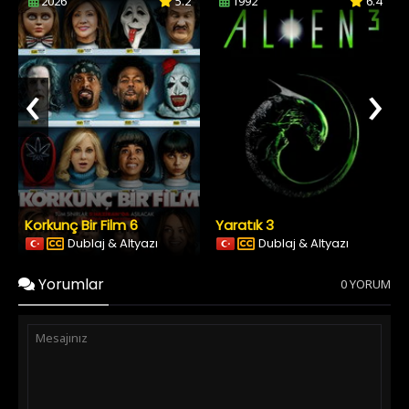
2026
5.2
1992
6.4
‹
›
Korkunç Bir Film 6
Yaratık 3
Dublaj & Altyazı
Dublaj & Altyazı
Yorumlar
0 YORUM