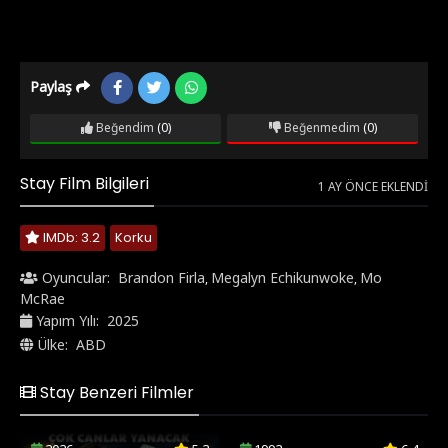
Paylaş
Beğendim
(0)
Beğenmedim
(0)
Stay Film Bilgileri
1 AY ÖNCE EKLENDI
IMDb: 3.2
Korku
Oyuncular:
Brandon Firla
Megalyn Echikunwoke
Mo
,
,
McRae
Yapım Yılı:
2025
Ülke:
ABD
Stay Benzeri Filmler