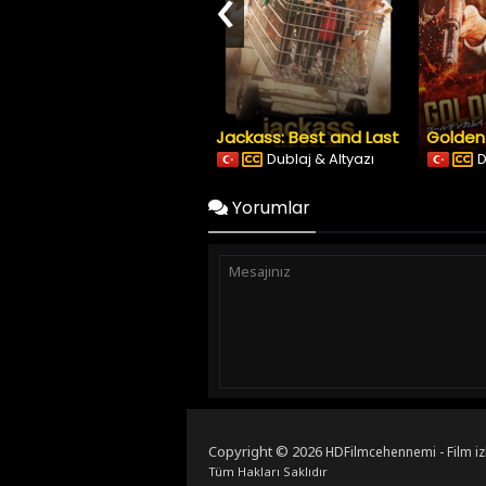
‹
Jackass: Best and Last
Dublaj & Altyazı
D
Yorumlar
Copyright © 2026
HDFilmcehennemi - Film iz
Tüm Hakları Saklıdır