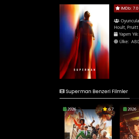
IMDb: 7.0
Oyuncula
Hoult
Pruitt
,
Yapım Yılı
Ülke:
AB
Superman Benzeri Filmler
2026
6.7
2026