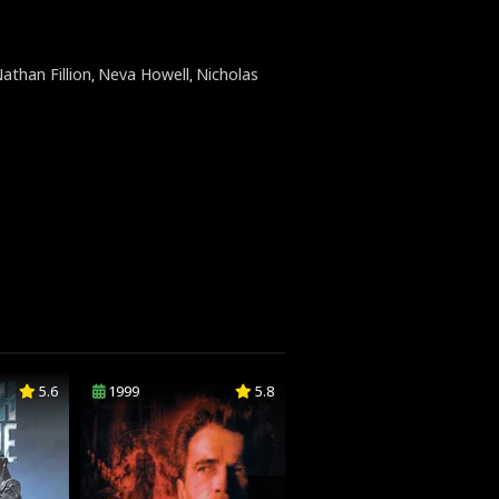
athan Fillion
Neva Howell
Nicholas
,
,
5.6
1999
5.8
2021
3.7