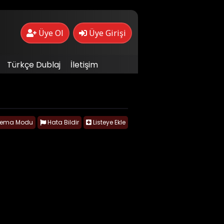
Üye Ol
Üye Girişi
Türkçe Dublaj
İletişim
nema Modu
Hata Bildir
Listeye Ekle