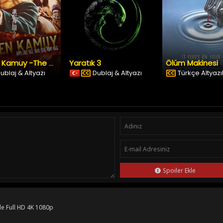
Yaratık 3
Ölüm Makinesi
Golden Kamuy -The Abashiri Prison Raid
ublaj & Altyazı
Dublaj & Altyazı
Türkçe Altyazıl
Spoiler Ekle
le Full HD 4K 1080p