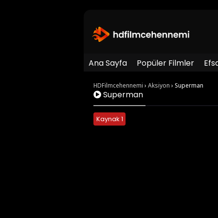
Ana Sayfa
Popüler Filmler
Efs
HDFilmcehennemi
›
Aksiyon
›
Superman
Superman
Kaynak 1