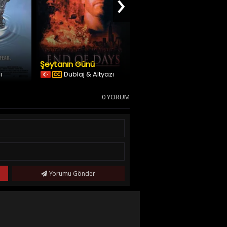
›
Şeytanın Günü
Blame
ı
Dublaj & Altyazı
Türkçe Altyazılı
0 YORUM
Yorumu Gönder