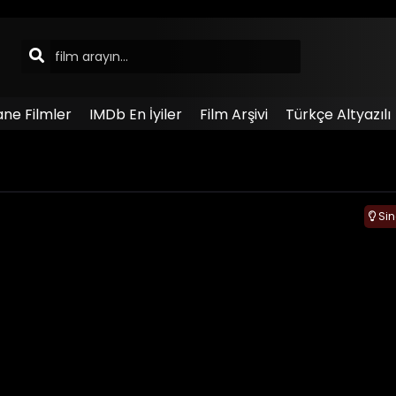
ane Filmler
IMDb En İyiler
Film Arşivi
Türkçe Altyazılı
Si