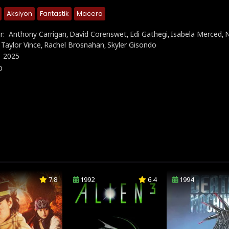
Aksiyon
Fantastik
Macera
r:
Anthony Carrigan
David Corenswet
Edi Gathegi
Isabela Merced
N
,
,
,
,
 Taylor Vince
Rachel Brosnahan
Skyler Gisondo
,
,
:
2025
D
7.8
1992
6.4
1994