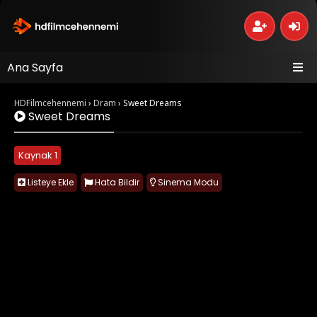
Ana Sayfa
HDFilmcehennemi
›
Dram
›
Sweet Dreams
Sweet Dreams
Kaynak 1
Listeye Ekle
Hata Bildir
Sinema Modu