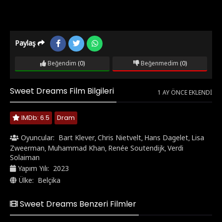
Paylaş
Beğendim
(0)
Beğenmedim
(0)
Sweet Dreams Film Bilgileri
1 AY ÖNCE EKLENDI
IMDb: 6.5
Dram
Oyuncular:
Bart Klever
Chris Nietvelt
Hans Dagelet
Lisa
,
,
,
Zweerman
Muhammad Khan
Renée Soutendijk
Verdi
,
,
,
Solaiman
Yapım Yılı:
2023
Ülke:
Belçika
Sweet Dreams Benzeri Filmler