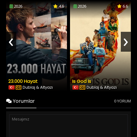
2026
4.6
2026
6.6
‹
›
23.000 Hayat
Is God Is
Dublaj & Altyazı
Dublaj & Altyazı
Yorumlar
0 YORUM