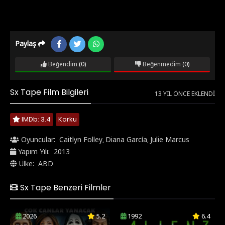
Paylaş
Beğendim
(0)
Beğenmedim
(0)
Sx Tape Film Bilgileri
13 YIL ÖNCE EKLENDI
IMDb: 3.4
Korku
Oyuncular:
Caitlyn Folley
Diana García
Julie Marcus
,
,
Yapım Yılı:
2013
Ülke:
ABD
Sx Tape Benzeri Filmler
2026
5.2
1992
6.4