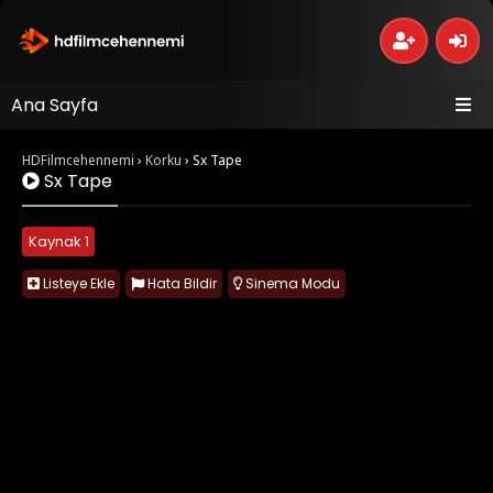
Ana Sayfa
HDFilmcehennemi
›
Korku
›
Sx Tape
Sx Tape
Kaynak 1
Listeye Ekle
Hata Bildir
Sinema Modu