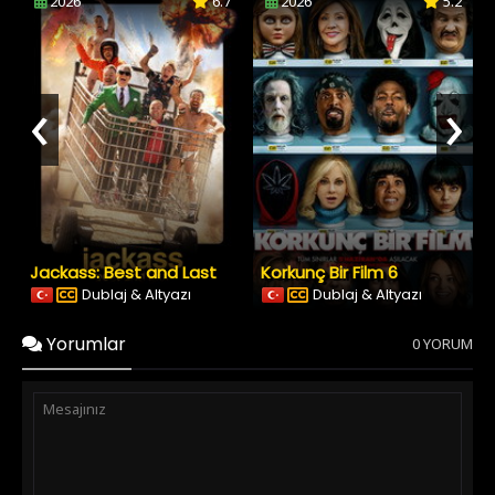
2026
6.7
2026
5.2
‹
›
Jackass: Best and Last
Korkunç Bir Film 6
Dublaj & Altyazı
Dublaj & Altyazı
Yorumlar
0 YORUM