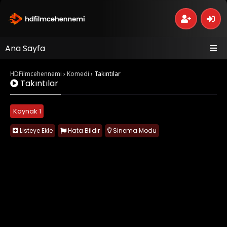
Ana Sayfa
HDFilmcehennemi
›
Komedi
›
Takıntılar
Takıntılar
Kaynak 1
Listeye Ekle
Hata Bildir
Sinema Modu