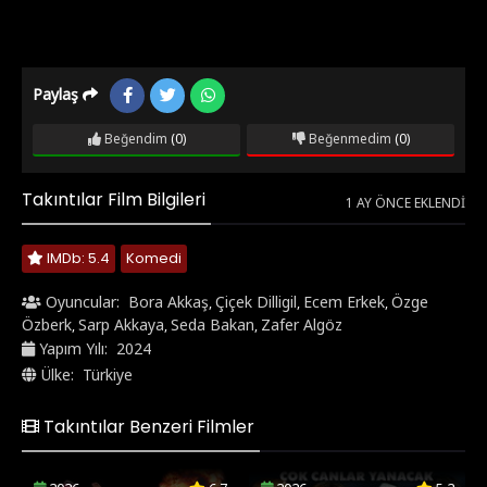
Paylaş
Beğendim
(0)
Beğenmedim
(0)
Takıntılar Film Bilgileri
1 AY ÖNCE EKLENDI
IMDb: 5.4
Komedi
Oyuncular:
Bora Akkaş
Çiçek Dilligil
Ecem Erkek
Özge
,
,
,
Özberk
Sarp Akkaya
Seda Bakan
Zafer Algöz
,
,
,
Yapım Yılı:
2024
Ülke:
Türkiye
Takıntılar Benzeri Filmler