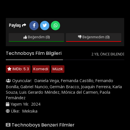
Paylaş
Beğendim
(0)
Beğenmedim
(0)
Technoboys Film Bilgileri
2 YIL ÖNCE EKLENDI
IMDb: 5.3
Komedi
Müzik
Oyuncular:
Daniela Vega
Fernanda Castillo
Fernando
,
,
Bonilla
Gabriel Nuncio
Germán Bracco
Joaquín Ferreira
Karla
,
,
,
,
Souza
Luis Gerardo Méndez
Mónica del Carmen
Paola
,
,
,
Fernández
Yapım Yılı:
2024
Ülke:
Meksika
Technoboys Benzeri Filmler