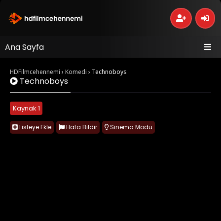
Ana Sayfa
HDFilmcehennemi
›
Komedi
›
Technoboys
Technoboys
Kaynak 1
Listeye Ekle
Hata Bildir
Sinema Modu