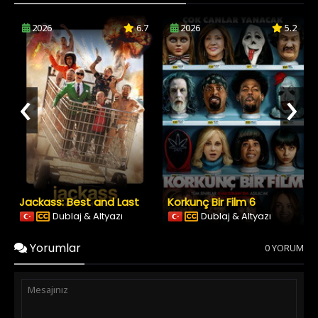
2026
6.7
2026
5.2
‹
›
Jackass: Best and Last
Korkunç Bir Film 6
Dublaj & Altyazı
Dublaj & Altyazı
Yorumlar
0 YORUM