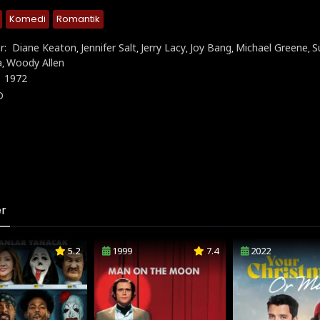
Komedi
Romantik
r:
Diane Keaton
Jennifer Salt
Jerry Lacy
Joy Bang
Michael Greene
S
,
,
,
,
,
a
Woody Allen
,
:
1972
D
er
5.2
1999
7.4
2022