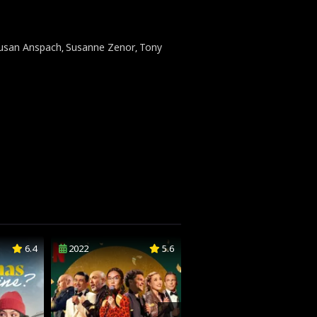
usan Anspach
Susanne Zenor
Tony
,
,
6.4
2022
5.6
2022
6.2