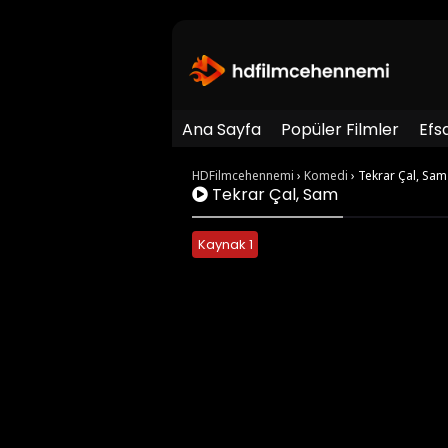
Ana Sayfa
Popüler Filmler
Efs
HDFilmcehennemi
›
Komedi
›
Tekrar Çal, Sam
Tekrar Çal, Sam
Kaynak 1