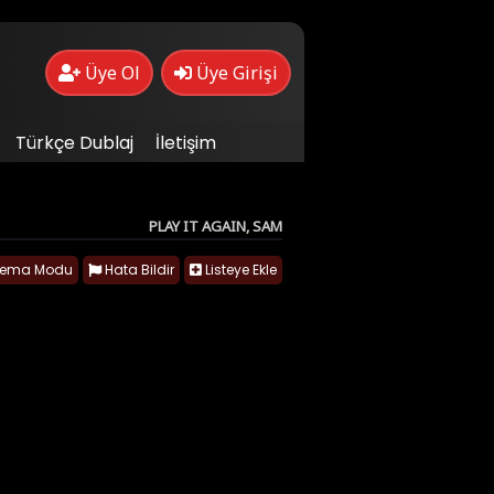
Üye Ol
Üye Girişi
Türkçe Dublaj
İletişim
PLAY IT AGAIN, SAM
nema Modu
Hata Bildir
Listeye Ekle