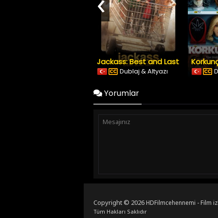
‹
Jackass: Best and Last
Korkunç
Dublaj & Altyazı
D
Yorumlar
Copyright © 2026
HDFilmcehennemi - Film iz
Tüm Hakları Saklıdır