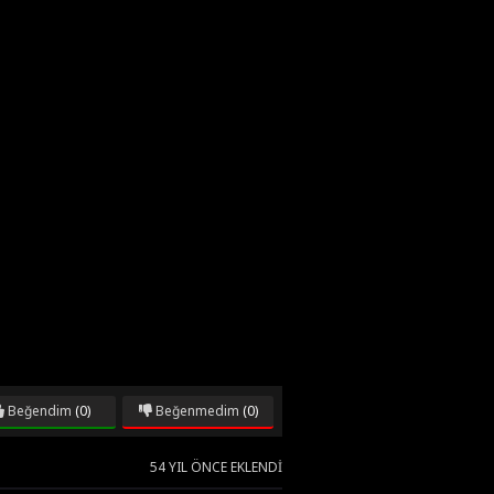
Beğendim
(0)
Beğenmedim
(0)
54 YIL ÖNCE EKLENDI