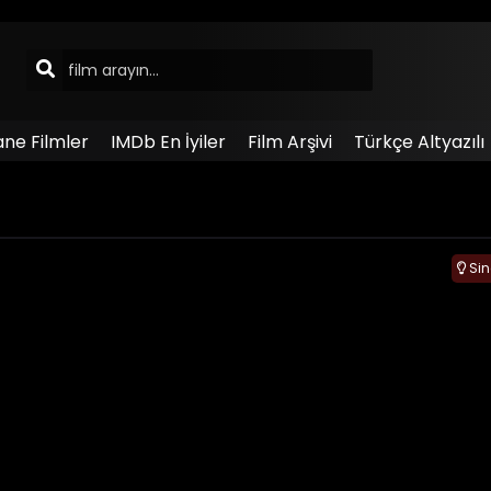
ane Filmler
IMDb En İyiler
Film Arşivi
Türkçe Altyazılı
Si