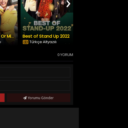
›
Best of Stand Up 2022
Emergency
Your Christmas Or Mine?
ı
Türkçe Altyazılı
Dublaj & Altyazı
0 YORUM
Yorumu Gönder