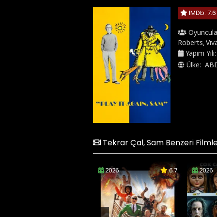
IMDb: 7.6
Oyuncula
Roberts
Viv
,
Yapım Yılı
Ülke:
AB
Tekrar Çal, Sam Benzeri Filml
2026
6.7
2026