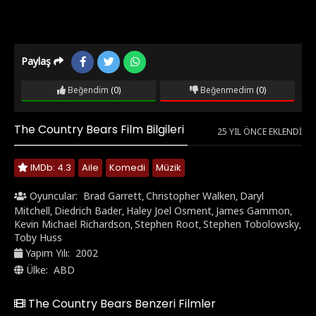
Paylaş
Beğendim
(0)
Beğenmedim
(0)
The Country Bears Film Bilgileri
25 YIL ÖNCE EKLENDI
IMDb: 4.3
Aile
Komedi
Müzik
Oyuncular:
Brad Garrett
Christopher Walken
Daryl
,
,
Mitchell
Diedrich Bader
Haley Joel Osment
James Gammon
,
,
,
,
Kevin Michael Richardson
Stephen Root
Stephen Tobolowsky
,
,
,
Toby Huss
Yapım Yılı:
2002
Ülke:
ABD
The Country Bears Benzeri Filmler