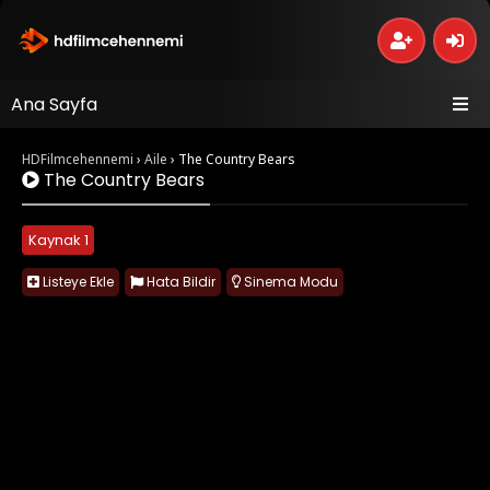
Ana Sayfa
HDFilmcehennemi
›
Aile
›
The Country Bears
The Country Bears
Kaynak 1
Listeye Ekle
Hata Bildir
Sinema Modu