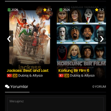
2026
6.7
2026
5.2
‹
›
Jackass: Best and Last
Korkunç Bir Film 6
Dublaj & Altyazı
Dublaj & Altyazı
Yorumlar
0 YORUM