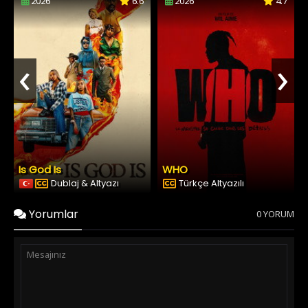
2026
6.6
2026
4.7
‹
›
Is God Is
WHO
Dublaj & Altyazı
Türkçe Altyazılı
Yorumlar
0 YORUM