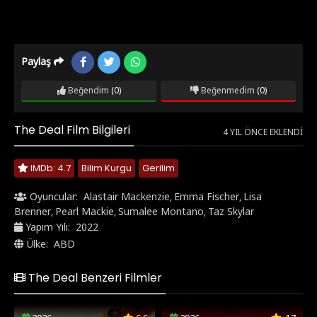
Paylaş
Beğendim
(0)
Beğenmedim
(0)
The Deal Film Bilgileri
4 YIL ÖNCE EKLENDI
IMDb: 4.7
Bilim Kurgu
Gerilim
Oyuncular:
Alastair Mackenzie
Emma Fischer
Lisa
,
,
Brenner
Pearl Mackie
Sumalee Montano
Taz Skylar
,
,
,
Yapım Yılı:
2022
Ülke:
ABD
The Deal Benzeri Filmler