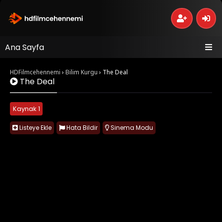
Ana Sayfa
HDFilmcehennemi
›
Bilim Kurgu
›
The Deal
The Deal
Kaynak 1
Listeye Ekle
Hata Bildir
Sinema Modu