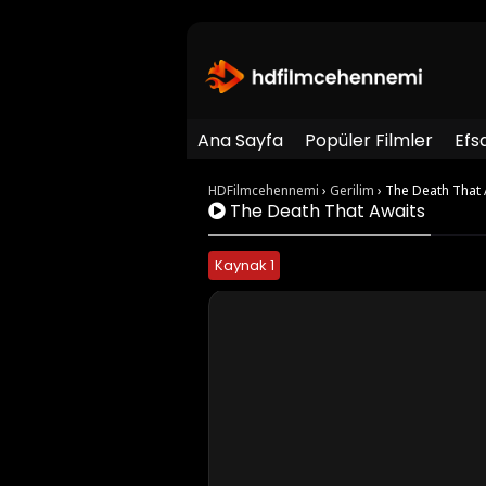
Ana Sayfa
Popüler Filmler
Efs
HDFilmcehennemi
›
Gerilim
›
The Death That 
The Death That Awaits
Kaynak 1