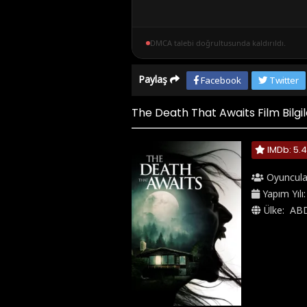
DMCA talebi doğrultusunda kaldırıldı.
Paylaş
Facebook
Twitter
The Death That Awaits Film Bilgil
IMDb: 5.4
Oyuncula
Yapım Yılı
Ülke:
AB