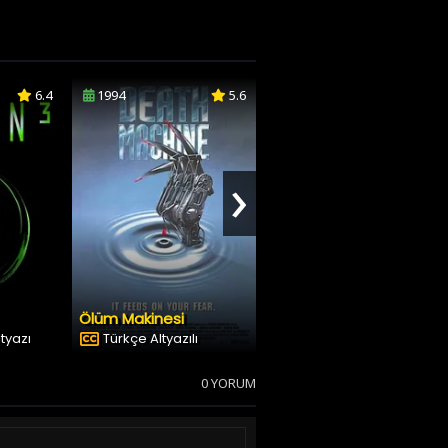
6.4
1994
5.6
1999
5.8
›
Ölüm Makinesi
Şeytanın Günü
ltyazı
Türkçe Altyazılı
Dublaj & Altyazı
0 YORUM