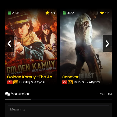
2026
7.8
2022
5.6
‹
›
Canavar
Golden Kamuy -The Abashiri Prison Raid
Dublaj & Altyazı
Dublaj & Altyazı
Yorumlar
0 YORUM