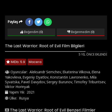
Paylaş
Beğendim
(0)
Beğenmedim
(0)
The Last Warrior: Root of Evil Film Bilgileri
5 YIL ÖNCE EKLENDI
IMDb: 5.9
Macera
Oyuncular:
Aleksandr Semchev
Ekaterina Vilkova
Elena
,
,
Yakovleva
Evgeniy Dyatlov
Konstantin Lavronenko
Mila
,
,
,
Syvatska
Pavel Davydov
Sergey Burunov
Timofey Tribuntsev
,
,
,
,
Viktor Horinyak
Yapım Yılı:
2021
Ülke:
Rusya
The Last Warrior: Root of Evil Benzeri Filmler