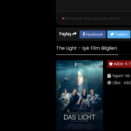
DMCA talebi doğrultusunda kaldırıldı.
Paylaş
Facebook
Twitter
The Light – Işık Film Bilgileri
IMDb: 5.7
Yapım Yılı
Ülke:
AB