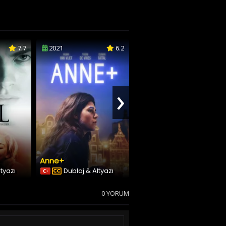
7.7
2021
6.2
2021
3.7
›
Anne+
Blame
ltyazı
Dublaj & Altyazı
Türkçe Altyazılı
0 YORUM