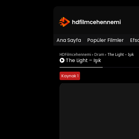
Ana Sayfa
Popüler Filmler
Efs
HDFilmcehennemi
›
Dram
›
The Light – Işık
The Light – Işık
Kaynak 1