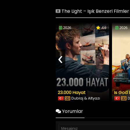
The Light – Işık Benzeri Filmler
2026
4.6
2026
‹
23.000 Hayat
Is God 
Dublaj & Altyazı
D
Yorumlar