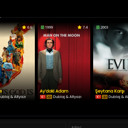
6.6
1999
7.4
2003
Is
Ay’daki Adam
Şeytana Karşı
ublaj & Altyazı
Dublaj & Altyazı
Dublaj & A