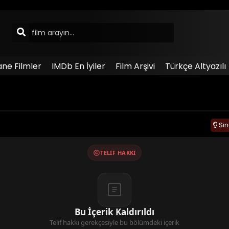
ane Filmler
IMDb En İyiler
Film Arşivi
Türkçe Altyazılı
Si
TELIF HAKKI
Bu İçerik Kaldırıldı
Telif hakkı gerekçesiyle bu bölümdeki içerik