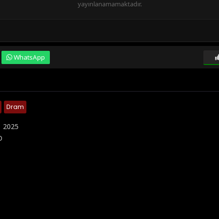
yayınlanamamaktadır.
WhatsApp
Dram
:
2025
D