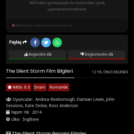
Telif hakkı gerekçesiyle bu bölümdeki içerik
yayınlanamamaktadır.
DMCA talebi doğrultusunda kaldırıldı.
Paylaş
Beğendim
(0)
Beğenmedim
(0)
The Silent Storm Film Bilgileri
12 YIL ÖNCE EKLENDI
IMDb: 5.3
Dram
Romantik
Oyuncular:
Andrea Riseborough
Damian Lewis
John
,
,
Sessions
Kate Dickie
Ross Anderson
,
,
Yapım Yılı:
2014
Ülke:
İngiltere
The Silent Storm Benzeri Filmler