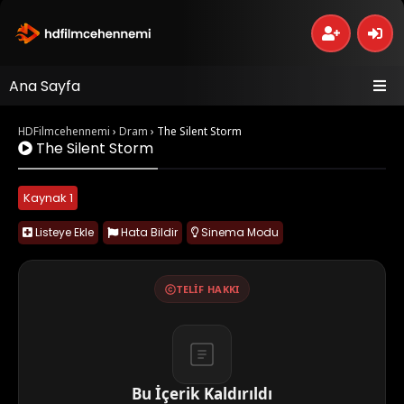
Ana Sayfa
HDFilmcehennemi
›
Dram
›
The Silent Storm
The Silent Storm
Kaynak 1
Listeye Ekle
Hata Bildir
Sinema Modu
TELIF HAKKI
Bu İçerik Kaldırıldı