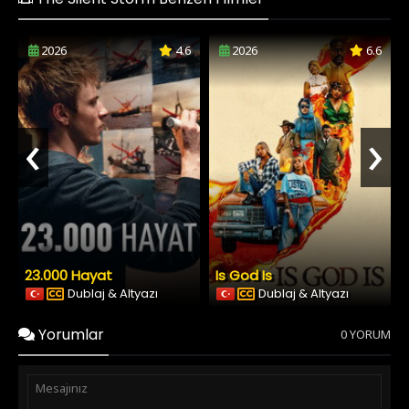
2026
4.6
2026
6.6
‹
›
23.000 Hayat
Is God Is
Dublaj & Altyazı
Dublaj & Altyazı
Yorumlar
0 YORUM