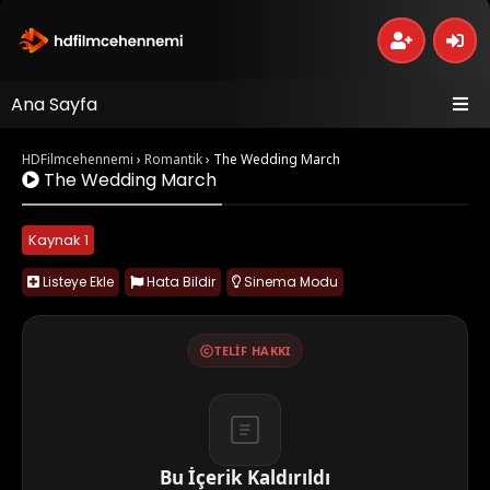
Ana Sayfa
HDFilmcehennemi
›
Romantik
›
The Wedding March
The Wedding March
Kaynak 1
Listeye Ekle
Hata Bildir
Sinema Modu
TELIF HAKKI
Bu İçerik Kaldırıldı