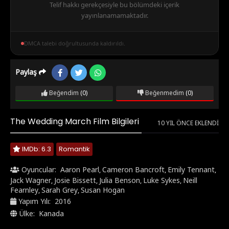
Telif hakkı gerekçesiyle bu bölümdeki içerik
yayınlanamamaktadır.
DMCA talebi doğrultusunda kaldırıldı.
Paylaş
Beğendim
(0)
Beğenmedim
(0)
The Wedding March Film Bilgileri
10 YIL ÖNCE EKLENDI
IMDb: 6.3
Romantik
Oyuncular:
Aaron Pearl
Cameron Bancroft
Emily Tennant
,
,
,
Jack Wagner
Josie Bissett
Julia Benson
Luke Sykes
Neill
,
,
,
,
Fearnley
Sarah Grey
Susan Hogan
,
,
Yapım Yılı:
2016
Ülke:
Kanada