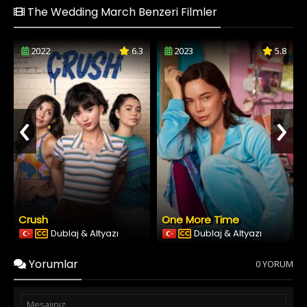
The Wedding March Benzeri Filmler
2022
6.3
2023
5.8
‹
›
Crush
One More Time
Dublaj & Altyazı
Dublaj & Altyazı
Yorumlar
0 YORUM