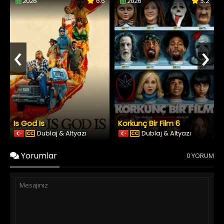
2026
6.6
2026
5.2
‹
›
Is God Is
Korkunç Bir Film 6
Dublaj & Altyazı
Dublaj & Altyazı
Yorumlar
0 YORUM