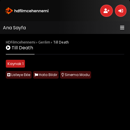
Ana Sayfa
HDFilmcehennemi
›
Gerilim
›
Till Death
Till Death
Kaynak 1
Listeye Ekle
Hata Bildir
Sinema Modu