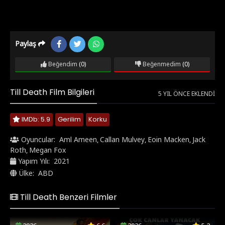
Paylaş
Beğendim
(0)
Beğenmedim
(0)
Till Death Film Bilgileri
5 YIL ÖNCE EKLENDI
IMDb: 5.9
Gerilim
Korku
Oyuncular:
Aml Ameen
Callan Mulvey
Eoin Macken
Jack
,
,
,
Roth
Megan Fox
,
Yapım Yılı:
2021
Ülke:
ABD
Till Death Benzeri Filmler