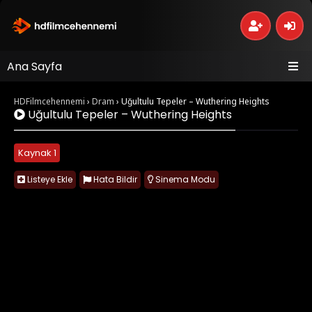
Ana Sayfa
HDFilmcehennemi
›
Dram
›
Uğultulu Tepeler – Wuthering Heights
Uğultulu Tepeler – Wuthering Heights
Kaynak 1
Listeye Ekle
Hata Bildir
Sinema Modu