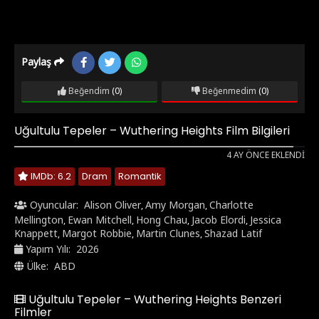
Paylaş
Beğendim
(0)
Beğenmedim
(0)
Uğultulu Tepeler – Wuthering Heights Film Bilgileri
4 AY ÖNCE EKLENDI
IMDb: 6.2
Dram
Romantik
Oyuncular:
Alison Oliver
Amy Morgan
Charlotte
,
,
Mellington
Ewan Mitchell
Hong Chau
Jacob Elordi
Jessica
,
,
,
,
Knappett
Margot Robbie
Martin Clunes
Shazad Latif
,
,
,
Yapım Yılı:
2026
Ülke:
ABD
Uğultulu Tepeler – Wuthering Heights Benzeri
Filmler