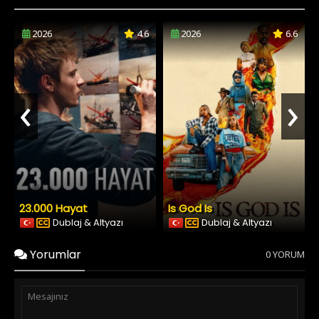
2026
4.6
2026
6.6
‹
›
23.000 Hayat
Is God Is
Dublaj & Altyazı
Dublaj & Altyazı
Yorumlar
0 YORUM