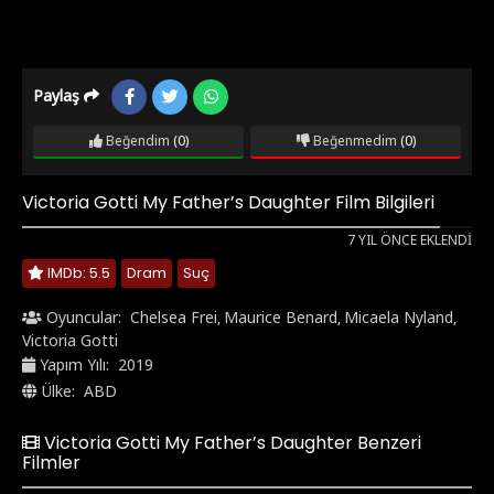
Paylaş
Beğendim
(0)
Beğenmedim
(0)
Victoria Gotti My Father’s Daughter Film Bilgileri
7 YIL ÖNCE EKLENDI
IMDb: 5.5
Dram
Suç
Oyuncular:
Chelsea Frei
Maurice Benard
Micaela Nyland
,
,
,
Victoria Gotti
Yapım Yılı:
2019
Ülke:
ABD
Victoria Gotti My Father’s Daughter Benzeri
Filmler