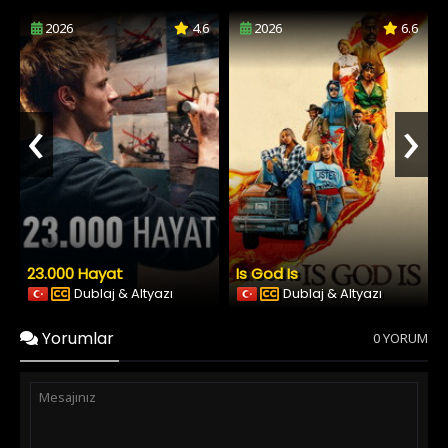
2026
4.6
2026
6.6
‹
›
23.000 Hayat
Is God Is
Dublaj & Altyazı
Dublaj & Altyazı
Yorumlar
0 YORUM