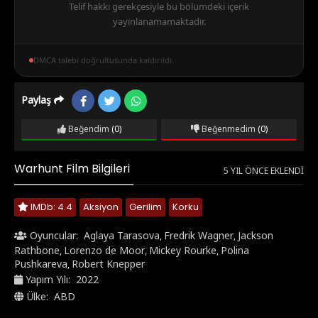
Telif hakkı gerekçesiyle bu bölümdeki içerik
yayınlanamamaktadır.
DMCA talebi doğrultusunda kaldırıldı.
Paylaş
Beğendim
(0)
Beğenmedim
(0)
Warhunt Film Bilgileri
5 YIL ÖNCE EKLENDI
IMDb: 4.4
Aksiyon
Gerilim
Korku
Oyuncular:
Aglaya Tarasova
Fredrik Wagner
Jackson
,
,
Rathbone
Lorenzo de Moor
Mickey Rourke
Polina
,
,
,
Pushkareva
Robert Knepper
,
Yapım Yılı:
2022
Ülke:
ABD