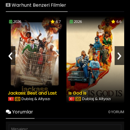
Warhunt Benzeri Filmler
2026
6.7
2026
6.6
‹
›
Jackass: Best and Last
Is God Is
Dublaj & Altyazı
Dublaj & Altyazı
Yorumlar
0 YORUM