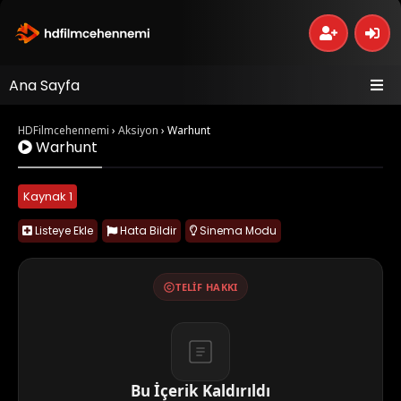
Ana Sayfa
HDFilmcehennemi
›
Aksiyon
›
Warhunt
Warhunt
Kaynak 1
Listeye Ekle
Hata Bildir
Sinema Modu
TELIF HAKKI
Bu İçerik Kaldırıldı