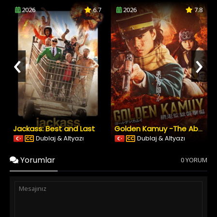
2026
6.7
2026
7.8
‹
›
Jackass: Best and Last
Golden Kamuy -The Abashiri Prison Raid
Dublaj & Altyazı
Dublaj & Altyazı
Yorumlar
0 YORUM