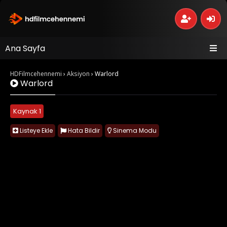
Ana Sayfa
HDFilmcehennemi
›
Aksiyon
›
Warlord
Warlord
Kaynak 1
Listeye Ekle
Hata Bildir
Sinema Modu