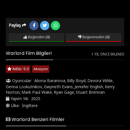
Paylaş
Beğendim
(0)
Beğenmedim
(0)
Warlord Film Bilgileri
1 YIL ÖNCE EKLENDI
IMDb: 5.0
Aksiyon
Oyuncular:
Aliona Baranova
Billy Boyd
Devora Wilde
,
,
,
Genna Loskutnikov
Gwyneth Evans
Jennifer English
Kerry
,
,
,
Norton
Mark Paul Wake
Ryan Gage
Stuart Brennan
,
,
,
Yapım Yılı:
2025
Ülke:
İngiltere
Warlord Benzeri Filmler