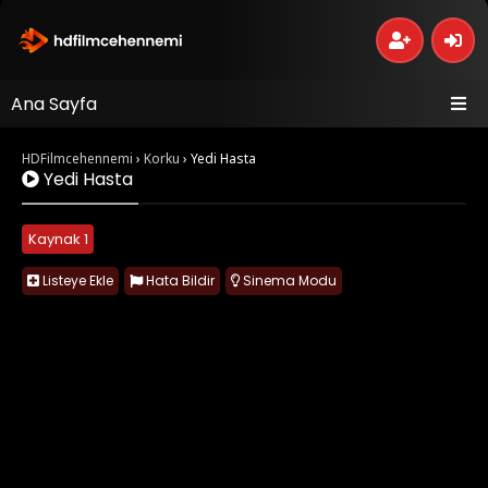
Ana Sayfa
HDFilmcehennemi
›
Korku
›
Yedi Hasta
Yedi Hasta
Kaynak 1
Listeye Ekle
Hata Bildir
Sinema Modu