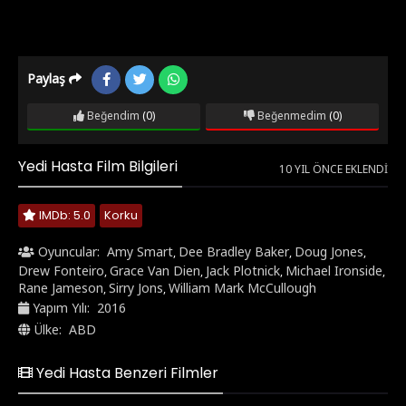
Paylaş
Beğendim
(0)
Beğenmedim
(0)
Yedi Hasta Film Bilgileri
10 YIL ÖNCE EKLENDI
IMDb: 5.0
Korku
Oyuncular:
Amy Smart
Dee Bradley Baker
Doug Jones
,
,
,
Drew Fonteiro
Grace Van Dien
Jack Plotnick
Michael Ironside
,
,
,
,
Rane Jameson
Sirry Jons
William Mark McCullough
,
,
Yapım Yılı:
2016
Ülke:
ABD
Yedi Hasta Benzeri Filmler