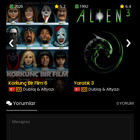
2026
5.2
1992
6.4
‹
›
Korkunç Bir Film 6
Yaratık 3
Dublaj & Altyazı
Dublaj & Altyazı
Yorumlar
0 YORUM