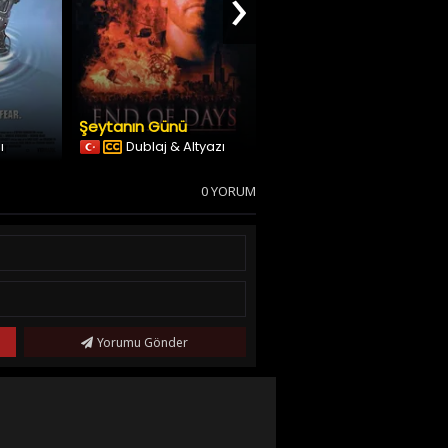
›
Şeytanın Günü
Blame
ı
Dublaj & Altyazı
Türkçe Altyazılı
0 YORUM
Yorumu Gönder