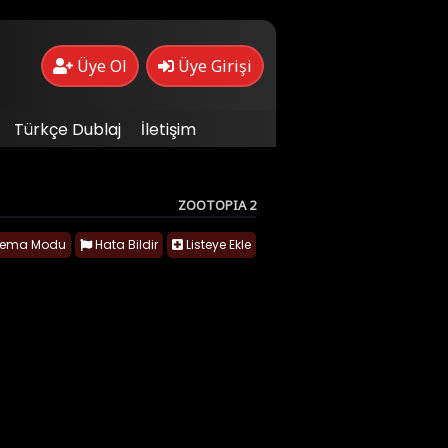
Üye Ol
Üye Girişi
Türkçe Dublaj
İletişim
ZOOTOPIA 2
nema Modu
Hata Bildir
Listeye Ekle