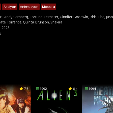
Aksiyon
Animasyon
Macera
r:
Andy Samberg
Fortune Feimster
Ginnifer Goodwin
Idris Elba
Jas
,
,
,
,
ate Torrence
Quinta Brunson
Shakira
,
,
:
2025
D
7.8
1992
6.4
1994