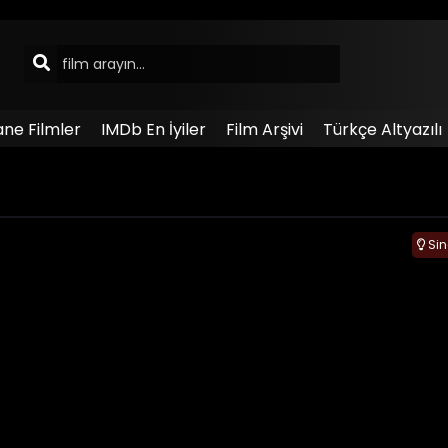
ane Filmler
IMDb En İyiler
Film Arşivi
Türkçe Altyazılı
Si