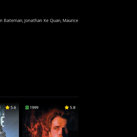
on Bateman
Jonathan Ke Quan
Maurice
,
,
5.6
1999
5.8
2021
3.7