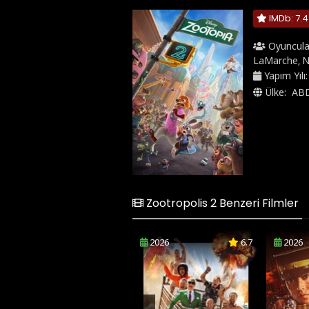
IMDb: 7.4
Oyuncula
LaMarche
N
,
Yapım Yılı
Ülke:
AB
Zootropolis 2 Benzeri Filmler
2026
6.7
2026