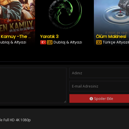
Yaratık 3
Ölüm Makinesi
Golden Kamuy -The Abashiri Prison Raid
ublaj & Altyazı
Dublaj & Altyazı
Türkçe Altyazıl
Spoiler Ekle
le Full HD 4K 1080p