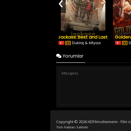
‹
Jackass: Best and Last
Dublaj & Altyazı
D
Yorumlar
Copyright © 2026
HDFilmcehennemi - Film iz
Tüm Hakları Saklıdır