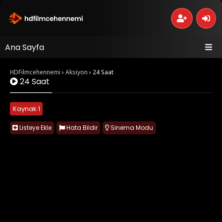
Ana Sayfa
HDFilmcehennemi
›
Aksiyon
›
24 Saat
24 Saat
Kaynak 1
Listeye Ekle
Hata Bildir
Sinema Modu