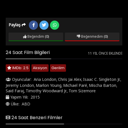
Paylaş
Beğendim
(0)
Beğenmedim
(0)
24 Saat Film Bilgileri
11 YIL ÖNCE EKLENDI
IMDb: 2.5
Aksiyon
Gerilim
Oyuncular:
Aria London
Chris Jai Alex
Isaac C. Singleton Jr.
,
,
,
Jeremy London
Marlon Young
Michael Paré
Mischa Barton
,
,
,
,
Said Faraj
Timothy Woodward Jr.
Tom Sizemore
,
,
Yapım Yılı:
2015
Ülke:
ABD
24 Saat Benzeri Filmler