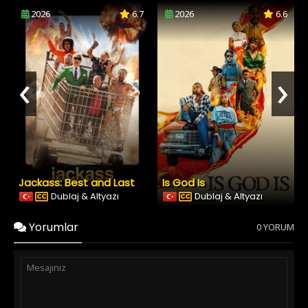
2026
6.7
2026
6.6
‹
›
Jackass: Best and Last
Is God Is
Dublaj & Altyazı
Dublaj & Altyazı
Yorumlar
0 YORUM