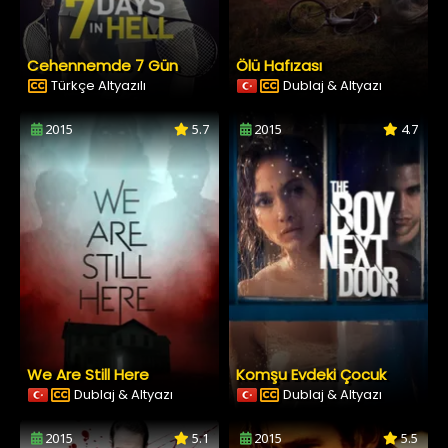
Cehennemde 7 Gün
Ölü Hafızası
Türkçe Altyazılı
Dublaj & Altyazı
2015
5.7
2015
4.7
We Are Still Here
Komşu Evdeki Çocuk
Dublaj & Altyazı
Dublaj & Altyazı
2015
5.1
2015
5.5