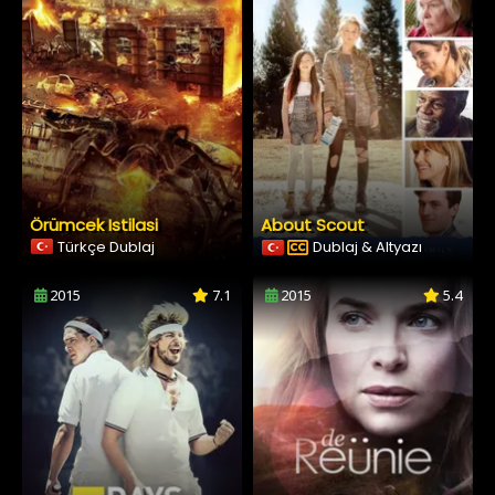
Örümcek Istilasi
About Scout
Türkçe Dublaj
Dublaj & Altyazı
2015
7.1
2015
5.4