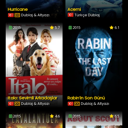
Hurricane
Acemi
Dublaj & Altyazı
Türkçe Dublaj
2015
5.7
2015
6.1
Italo: Sevimli Arkadaşlar
Rabin’in Son Günü
Dublaj & Altyazı
Dublaj & Altyazı
2015
4.6
2015
6.5