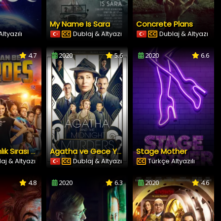
My Name Is Sara
Concrete Plans
ltyazılı
Dublaj & Altyazı
Dublaj & Altyazı
4.7
2020
5.6
2020
6.6
Stage Mother
Kahramanlık Sırası Bizde
Agatha ve Gece Yarısı Cinayetleri
aj & Altyazı
Dublaj & Altyazı
Türkçe Altyazılı
4.8
2020
6.3
2020
4.6