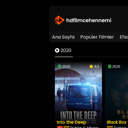
Ana Sayfa
Popüler Filmler
Efs
2020
2020
6.5
2020
Into the Deep
Black Box
Dublaj & Altyazı
Türkçe A