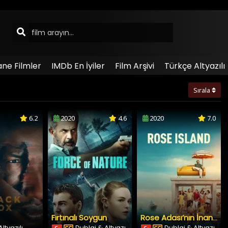
ane Filmler
IMDb En İyiler
Film Arşivi
Türkçe Altyazılı
Sırala
6.2
2020
4.6
2020
7.0
Fırtınalı Soygun
Rose Adası’nın İnanılmaz Hikâyesi
ltyazılı
Dublaj & Altyazı
Dublaj & Altyazı