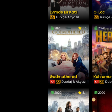
Evimde Bir Katil
G-Loc
Türkçe Altyazılı
Türkçe A
2020
6.1
2020
Godmothered
Dublaj & Altyazı
Dubl
2020
5.1
2020