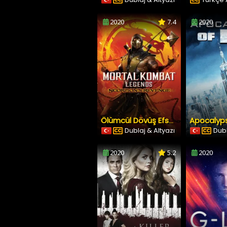
2020
7.4
2020
Apocalyps
Ölümcül Dövüş Efsanesi Akrebin İntikamı
Dublaj & Altyazı
Dubl
2020
5.2
2020