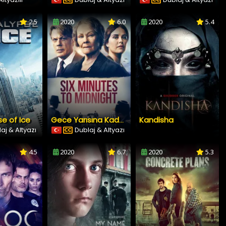
2.5
2020
6.0
2020
5.4
e of Ice
Kandisha
Gece Yarısına Kadar Altı Dakika
aj & Altyazı
Dublaj & Altyazı
4.5
2020
6.7
2020
5.3