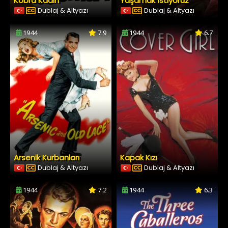
Kobra Kadın
Yaşamak İstiyoruz
Dublaj & Altyazı
Dublaj & Altyazı
1944
7.9
1944
6.7
Arsenik Kurbanları
Kapak Kızı
Dublaj & Altyazı
Dublaj & Altyazı
1944
7.2
1944
6.3