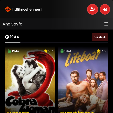
Ana Sayfa
1944
Sırala
1944
5.7
1944
7.6