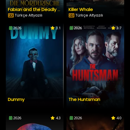
Killer Whale
Fabian and the Deadly Wedding
Türkçe Altyazılı
Türkçe Altyazılı
2026
3.1
2026
3.7
Dummy
The Huntsman
2026
4.3
2026
4.0