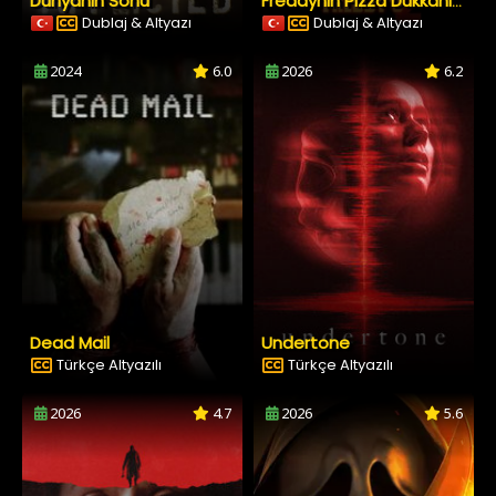
Dünyanın Sonu
Freddynin Pizza Dükkanında Beş Gece 2
Dublaj & Altyazı
Dublaj & Altyazı
2024
6.0
2026
6.2
Dead Mail
Undertone
Türkçe Altyazılı
Türkçe Altyazılı
2026
4.7
2026
5.6