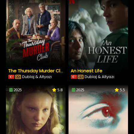
An Honest Life
The Thursday Murder Club
Dublaj & Altyazı
Dublaj & Altyazı
2025
5.8
2025
5.5