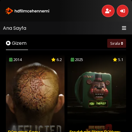
Ana Sayfa
Gizem
Sırala
2014
6.2
2025
5.1