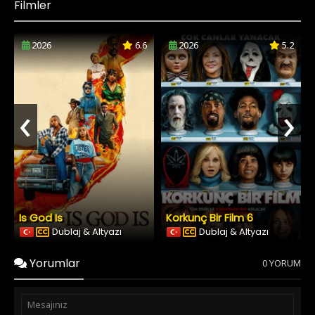
Filmler
2026
6.6
2026
5.2
‹
›
Is God Is
Korkunç Bir Film 6
Dublaj & Altyazı
Dublaj & Altyazı
Yorumlar
0 YORUM