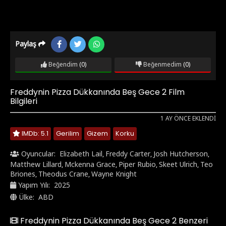
Paylaş
Beğendim
(0)
Beğenmedim
(0)
Freddynin Pizza Dükkanında Beş Gece 2 Film
Bilgileri
1 AY ÖNCE EKLENDI
IMDb: 5.1
Gerilim
Gizem
Korku
Oyuncular:
Elizabeth Lail
Freddy Carter
Josh Hutcherson
,
,
,
Matthew Lillard
Mckenna Grace
Piper Rubio
Skeet Ulrich
Teo
,
,
,
,
Briones
Theodus Crane
Wayne Knight
,
,
Yapım Yılı:
2025
Ülke:
ABD
Freddynin Pizza Dükkanında Beş Gece 2 Benzeri