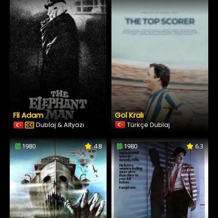
Fil Adam
Gol Kralı
Dublaj & Altyazı
Türkçe Dublaj
1980
4.8
1980
6.3