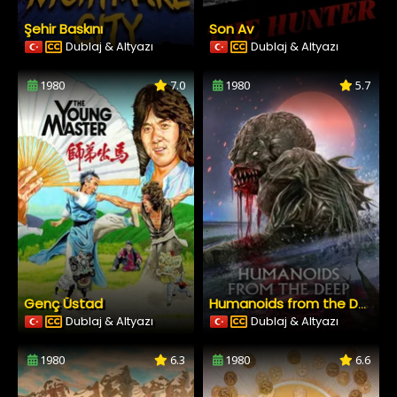
Şehir Baskını
Son Av
Dublaj & Altyazı
Dublaj & Altyazı
1980
7.0
1980
5.7
Genç Üstad
Humanoids from the Deep
Dublaj & Altyazı
Dublaj & Altyazı
1980
6.3
1980
6.6