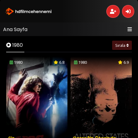
Ana Sayfa
1980
Sırala
1980
6.8
1980
6.9