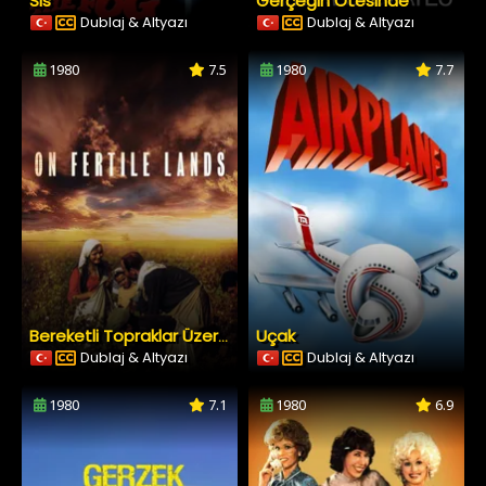
Sis
Gerçeğin Ötesinde
Dublaj & Altyazı
Dublaj & Altyazı
1980
7.5
1980
7.7
Uçak
Bereketli Topraklar Üzerinde
Dublaj & Altyazı
Dublaj & Altyazı
1980
7.1
1980
6.9