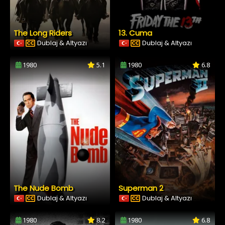
The Long Riders
13. Cuma
Dublaj & Altyazı
Dublaj & Altyazı
1980
5.1
1980
6.8
The Nude Bomb
Superman 2
Dublaj & Altyazı
Dublaj & Altyazı
1980
8.2
1980
6.8