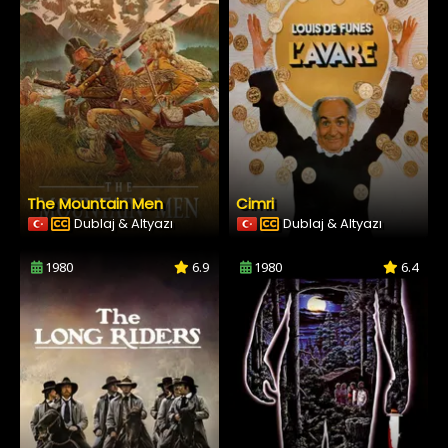
The Mountain Men
Cimri
Dublaj & Altyazı
Dublaj & Altyazı
1980
6.9
1980
6.4