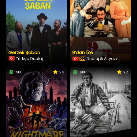
Gerzek Şaban
9’dan 5’e
Türkçe Dublaj
Dublaj & Altyazı
1980
5.6
1980
6.2