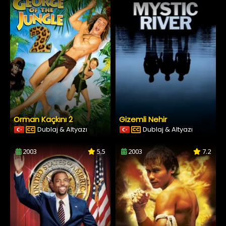
Orman Kaçkını 2
Gizemli Nehir
Dublaj & Altyazı
Dublaj & Altyazı
2003
5.5
2003
7.2