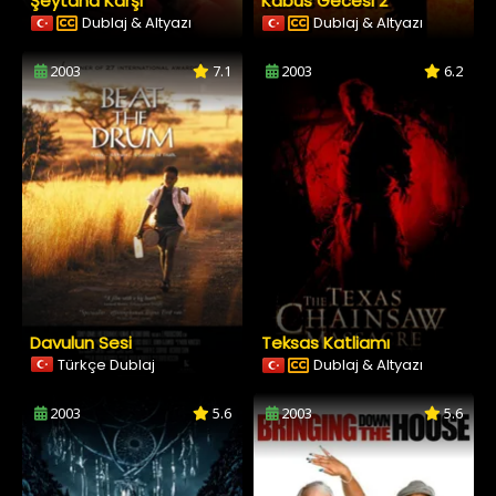
Şeytana Karşı
Kabus Gecesi 2
Dublaj & Altyazı
Dublaj & Altyazı
2003
7.1
2003
6.2
Davulun Sesi
Teksas Katliamı
Türkçe Dublaj
Dublaj & Altyazı
2003
5.6
2003
5.6