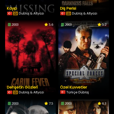
Kayıp
Diş Perisi
Dublaj & Altyazı
Dublaj & Altyazı
2003
5.6
2003
5.2
Dehşetin Gözleri
Özel Kuvvetler
Dublaj & Altyazı
Türkçe Dublaj
2003
7.5
2003
6.3