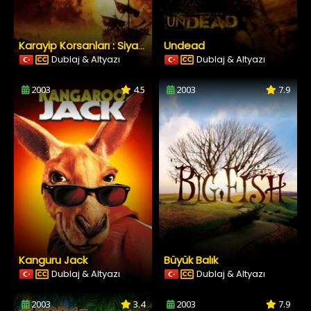
Undead
Karayip Korsanları : Siyah İnci’nin Laneti
Dublaj & Altyazı
Dublaj & Altyazı
2003
4.5
2003
7.9
Kanguru Jack
Büyük Balık
Dublaj & Altyazı
Dublaj & Altyazı
2003
3.4
2003
7.9