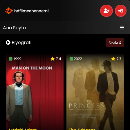
Ana Sayfa
Biyografi
Sırala
1999
7.4
2022
7.3