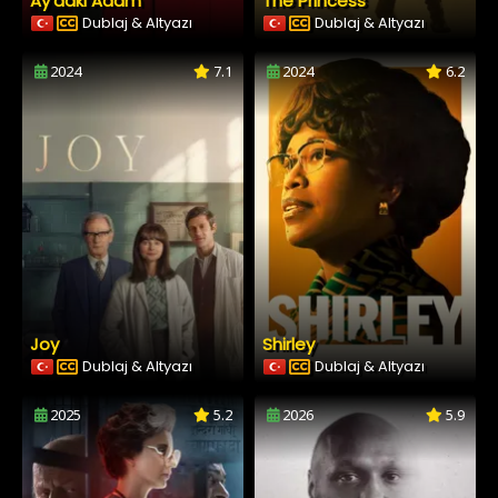
Ay’daki Adam
The Princess
Dublaj & Altyazı
Dublaj & Altyazı
2024
7.1
2024
6.2
Joy
Shirley
Dublaj & Altyazı
Dublaj & Altyazı
2025
5.2
2026
5.9