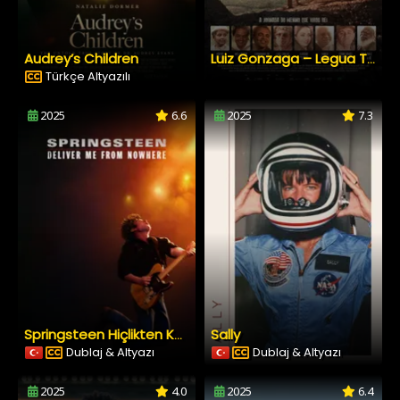
Audrey’s Children
Luiz Gonzaga – Legua Tirana
Türkçe Altyazılı
2025
6.6
2025
7.3
Sally
Springsteen Hiçlikten Kurtar Beni
Dublaj & Altyazı
Dublaj & Altyazı
2025
4.0
2025
6.4