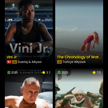
Vini Jr
The Chronology of Water
Dublaj & Altyazı
Türkçe Altyazılı
2025
3.1
2025
7.5