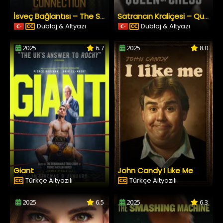
İsveç Bağlantısı – The Swedish Connection
Satrancın Kraliçesi – Queen of Chess
Dublaj & Altyazı
Dublaj & Altyazı
2025
6.7
2025
8.0
Giant
John Candy I Like Me
Türkçe Altyazılı
Türkçe Altyazılı
2025
6.5
2025
6.3