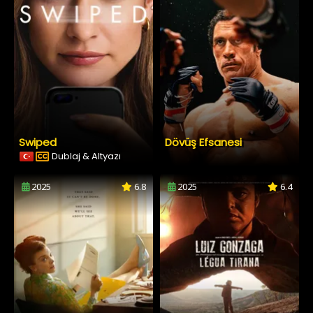
Swiped
Dövüş Efsanesi
Dublaj & Altyazı
2025
6.8
2025
6.4