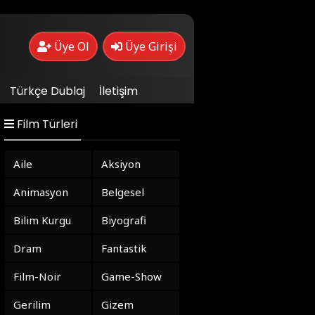
Üye Ol
Üye Girişi
Türkçe Dublaj
İletişim
Film Türleri
Aile
Aksiyon
Animasyon
Belgesel
Bilim Kurgu
Biyografi
Dram
Fantastik
Film-Noir
Game-Show
Gerilim
Gizem