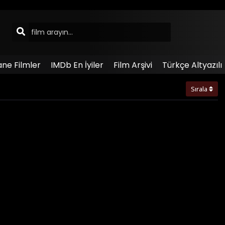
ane Filmler
IMDb En İyiler
Film Arşivi
Türkçe Altyazılı
Sırala