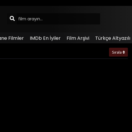
ane Filmler
IMDb En İyiler
Film Arşivi
Türkçe Altyazılı
Sırala