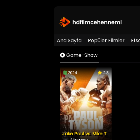
Ana Sayfa
Popüler Filmler
Efs
Game-Show
2024
2.8
Jake Paul vs. Mike Tyson
Altyazısız