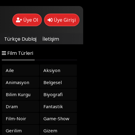
Üye Ol
Üye Girişi
Türkçe Dublaj
İletişim
Film Türleri
Aile
Aksiyon
Animasyon
Belgesel
Bilim Kurgu
Biyografi
Dram
Fantastik
Film-Noir
Game-Show
Gerilim
Gizem