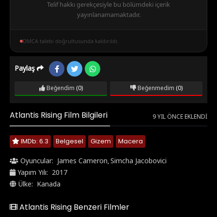
Telif hakkı gerekçesiyle bu bölümdeki içerik
yayınlanamamaktadır.
DMCA talebi doğrultusunda kaldırıldı.
Paylaş
Beğendim
(0)
Beğenmedim
(0)
Atlantis Rising Film Bilgileri
9 YIL ÖNCE EKLENDI
IMDb: 6.3
Belgesel
Gizem
Macera
Oyuncular:
James Cameron
Simcha Jacobovici
,
Yapım Yılı:
2017
Ülke:
Kanada
Atlantis Rising Benzeri Filmler