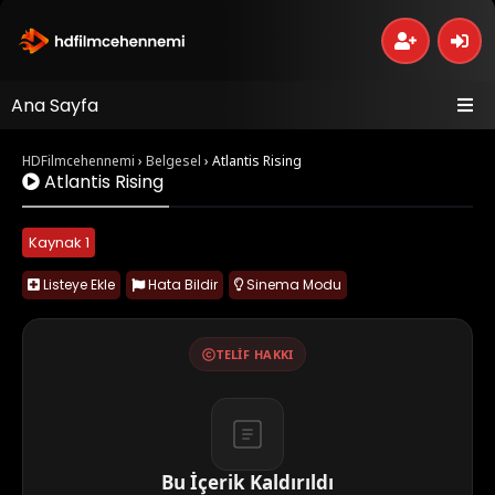
Ana Sayfa
HDFilmcehennemi
›
Belgesel
›
Atlantis Rising
Atlantis Rising
Kaynak 1
Listeye Ekle
Hata Bildir
Sinema Modu
TELIF HAKKI
Bu İçerik Kaldırıldı