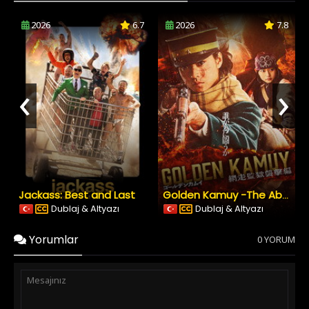
2026
6.7
2026
7.8
‹
›
Jackass: Best and Last
Golden Kamuy -The Abashiri Prison Raid
Dublaj & Altyazı
Dublaj & Altyazı
Yorumlar
0 YORUM