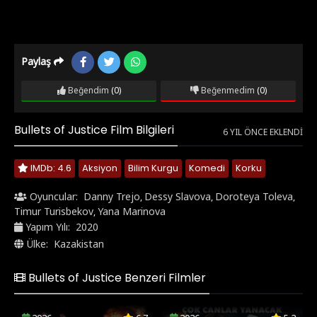
Paylaş
Beğendim
(0)
Beğenmedim
(0)
Bullets of Justice Film Bilgileri
6 YIL ÖNCE EKLENDI
IMDb: 4.6
Aksiyon
Bilim Kurgu
Komedi
Korku
Oyuncular:
Danny Trejo
Dessy Slavova
Doroteya Toleva
,
,
,
Timur Turisbekov
Yana Marinova
,
Yapım Yılı:
2020
Ülke:
Kazakistan
Bullets of Justice Benzeri Filmler