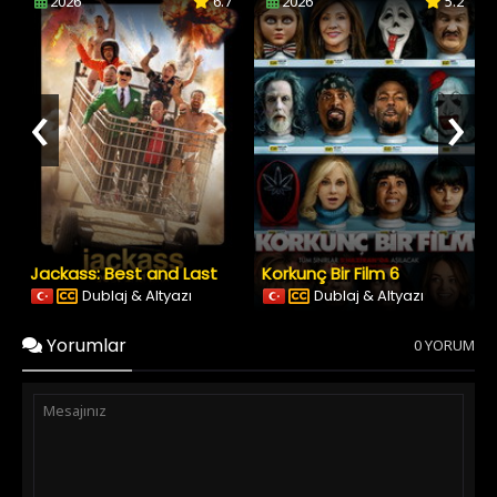
2026
6.7
2026
5.2
‹
›
Jackass: Best and Last
Korkunç Bir Film 6
Dublaj & Altyazı
Dublaj & Altyazı
Yorumlar
0 YORUM