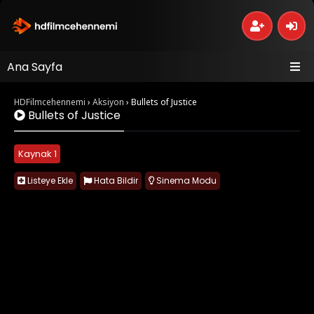
Ana Sayfa
HDFilmcehennemi
›
Aksiyon
›
Bullets of Justice
Bullets of Justice
Kaynak 1
Listeye Ekle
Hata Bildir
Sinema Modu