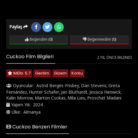
Paylaş
Beğendim
(0)
Beğenmedim
(0)
Cuckoo Film Bilgileri
2 YIL ÖNCE EKLENDI
IMDb: 5.7
Gerilim
Gizem
Korku
Oyuncular:
Astrid Bergès-Frisbey
Dan Stevens
Greta
,
,
Fernández
Hunter Schafer
Jan Bluthardt
Jessica Henwick
,
,
,
,
Kalin Morrow
Marton Csokas
Mila Lieu
Proschat Madani
,
,
,
Yapım Yılı:
2024
Ülke:
Almanya
Cuckoo Benzeri Filmler