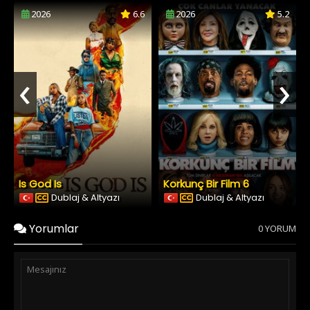
2026
6.6
2026
5.2
‹
›
Is God Is
Korkunç Bir Film 6
Dublaj & Altyazı
Dublaj & Altyazı
Yorumlar
0 YORUM