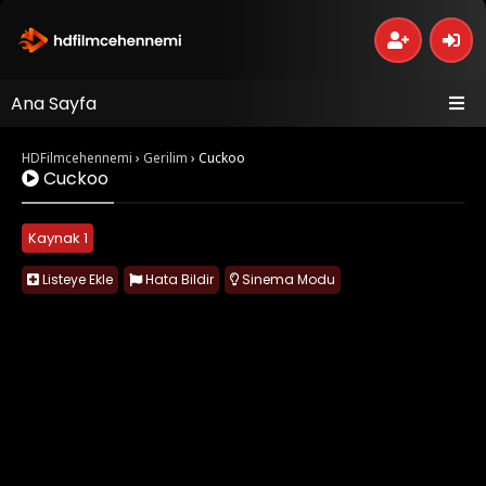
Ana Sayfa
HDFilmcehennemi
›
Gerilim
›
Cuckoo
Cuckoo
Kaynak 1
Listeye Ekle
Hata Bildir
Sinema Modu