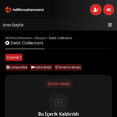
Ana Sayfa
HDFilmcehennemi
›
Aksiyon
›
Debt Collectors
Debt Collectors
Kaynak 1
Listeye Ekle
Hata Bildir
Sinema Modu
TELIF HAKKI
Bu İçerik Kaldırıldı