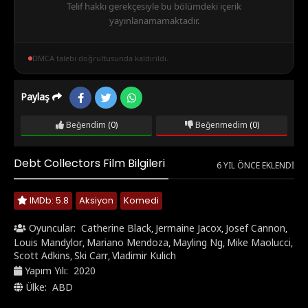
Telif hakkı gerekçesiyle bu bölümdeki içerik
yayınlanamamaktadır.
DMCA talebi doğrultusunda kaldırıldı.
Paylaş
Beğendim
(0)
Beğenmedim
(0)
Debt Collectors Film Bilgileri
6 YIL ÖNCE EKLENDI
IMDb: 5.8
Aksiyon
Komedi
Oyuncular:
Catherine Black
Jermaine Jacox
Josef Cannon
,
,
,
Louis Mandylor
Mariano Mendoza
Mayling Ng
Mike Maolucci
,
,
,
,
Scott Adkins
Ski Carr
Vladimir Kulich
,
,
Yapım Yılı:
2020
Ülke:
ABD