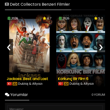
Debt Collectors Benzeri Filmler
2026
6.7
2026
5.2
‹
›
Jackass: Best and Last
Korkunç Bir Film 6
Dublaj & Altyazı
Dublaj & Altyazı
Yorumlar
0 YORUM