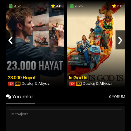
2026
4.6
2026
6.6
‹
›
23.000 Hayat
Is God Is
Dublaj & Altyazı
Dublaj & Altyazı
Yorumlar
0 YORUM