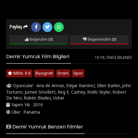
Paylaş
Beğendim
(0)
Beğenmedim
(0)
Demir Yumruk Film Bilgileri
10 YIL ÖNCE EKLENDI
IMDb: 6.6
Biyografi
Dram
Spor
Oyuncular:
Ana de Armas
Edgar Ramírez
Ellen Barkin
John
,
,
,
Turturro
Jurnee Smollett
Reg E. Cathey
Robb Skyler
Robert
,
,
,
,
De Niro
Rubén Blades
Usher
,
,
Yapım Yılı:
2016
Ülke:
Panama
Demir Yumruk Benzeri Filmler