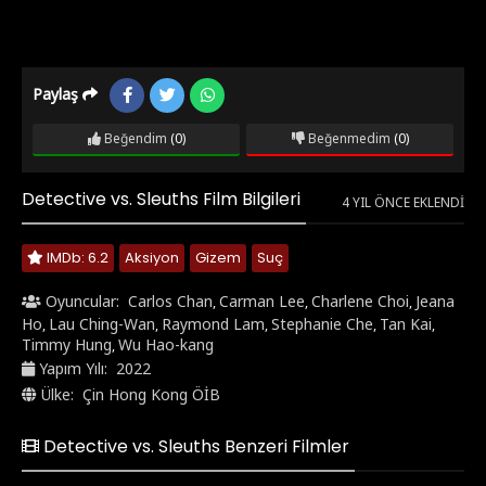
Paylaş
Beğendim
(0)
Beğenmedim
(0)
Detective vs. Sleuths Film Bilgileri
4 YIL ÖNCE EKLENDI
IMDb: 6.2
Aksiyon
Gizem
Suç
Oyuncular:
Carlos Chan
Carman Lee
Charlene Choi
Jeana
,
,
,
Ho
Lau Ching-Wan
Raymond Lam
Stephanie Che
Tan Kai
,
,
,
,
,
Timmy Hung
Wu Hao-kang
,
Yapım Yılı:
2022
Ülke:
Çin Hong Kong ÖİB
Detective vs. Sleuths Benzeri Filmler