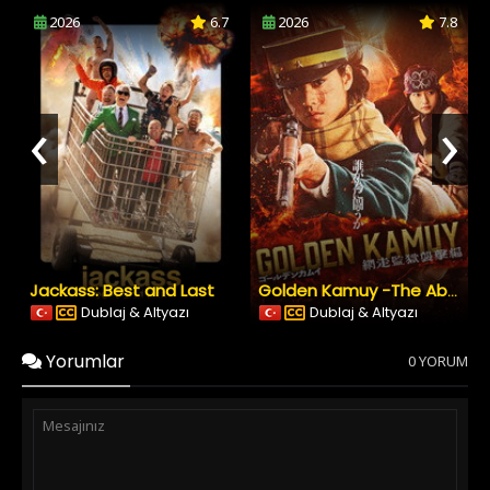
2026
6.7
2026
7.8
‹
›
Jackass: Best and Last
Golden Kamuy -The Abashiri Prison Raid
Dublaj & Altyazı
Dublaj & Altyazı
Yorumlar
0 YORUM