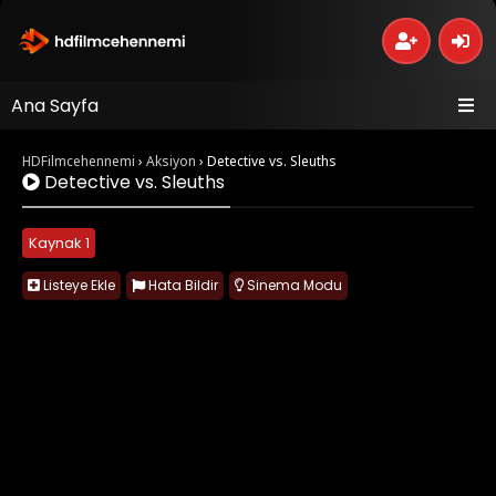
Ana Sayfa
HDFilmcehennemi
›
Aksiyon
›
Detective vs. Sleuths
Detective vs. Sleuths
Kaynak 1
Listeye Ekle
Hata Bildir
Sinema Modu