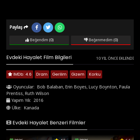
Paylaş
Beğendim
(0)
Beğenmedim
(0)
Evdeki Hayalet Film Bilgileri
10 YIL ÖNCE EKLENDI
IMDb: 4.6
Dram
Gerilim
Gizem
Korku
Oyuncular:
Bob Balaban
Erin Boyes
Lucy Boynton
Paula
,
,
,
Prentiss
Ruth Wilson
,
Yapım Yılı:
2016
Ülke:
Kanada
Evdeki Hayalet Benzeri Filmler