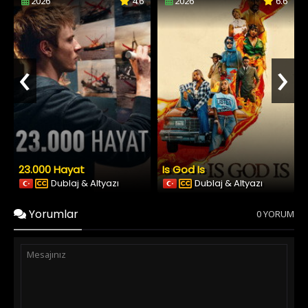
2026
4.6
2026
6.6
‹
›
23.000 Hayat
Is God Is
Dublaj & Altyazı
Dublaj & Altyazı
Yorumlar
0 YORUM