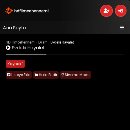
Ana Sayfa
HDFilmcehennemi
›
Dram
›
Evdeki Hayalet
Evdeki Hayalet
Kaynak 1
Listeye Ekle
Hata Bildir
Sinema Modu