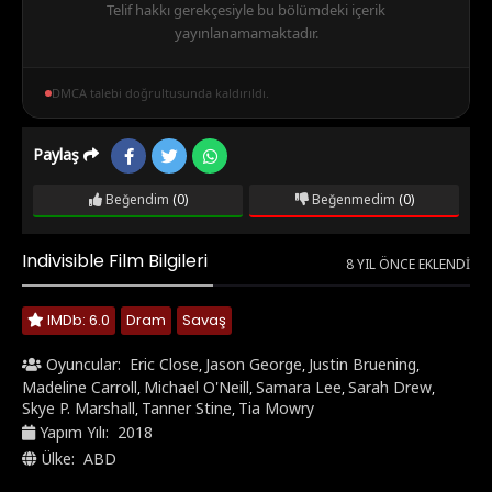
Telif hakkı gerekçesiyle bu bölümdeki içerik
yayınlanamamaktadır.
DMCA talebi doğrultusunda kaldırıldı.
Paylaş
Beğendim
(0)
Beğenmedim
(0)
Indivisible Film Bilgileri
8 YIL ÖNCE EKLENDI
IMDb: 6.0
Dram
Savaş
Oyuncular:
Eric Close
Jason George
Justin Bruening
,
,
,
Madeline Carroll
Michael O'Neill
Samara Lee
Sarah Drew
,
,
,
,
Skye P. Marshall
Tanner Stine
Tia Mowry
,
,
Yapım Yılı:
2018
Ülke:
ABD