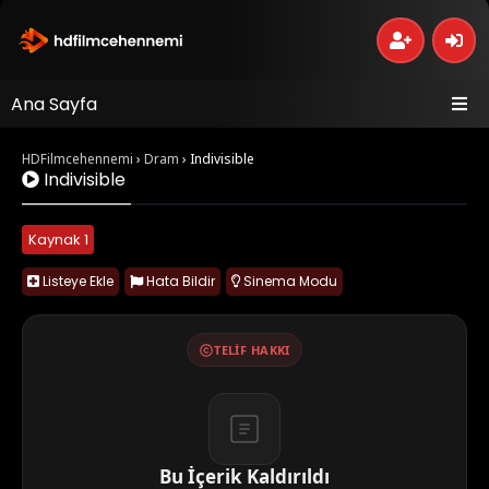
Ana Sayfa
HDFilmcehennemi
›
Dram
›
Indivisible
Indivisible
Kaynak 1
Listeye Ekle
Hata Bildir
Sinema Modu
TELIF HAKKI
Bu İçerik Kaldırıldı