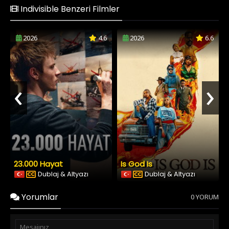
Indivisible Benzeri Filmler
2026
4.6
2026
6.6
‹
›
23.000 Hayat
Is God Is
Dublaj & Altyazı
Dublaj & Altyazı
Yorumlar
0 YORUM