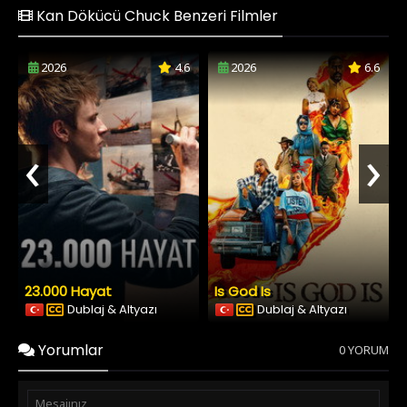
Kan Dökücü Chuck Benzeri Filmler
2026
4.6
2026
6.6
‹
›
23.000 Hayat
Is God Is
Dublaj & Altyazı
Dublaj & Altyazı
Yorumlar
0 YORUM