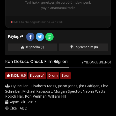
Telif hakkı gerekçesiyle bu bölümdeki içerik
yayınlanamamaktadır.
DMCA talebi doğrultusunda kaldırıldı.
Paylaş
Beğendim
(0)
Beğenmedim
(0)
Kan Dökücü Chuck Film Bilgileri
9 YIL ÖNCE EKLENDI
IMDb: 6.5
Biyografi
Dram
Spor
Oyuncular:
Elisabeth Moss
Jason Jones
Jim Gaffigan
Liev
,
,
,
Schreiber
Michael Rapaport
Morgan Spector
Naomi Watts
,
,
,
,
Pooch Hall
Ron Perlman
William Hill
,
,
Yapım Yılı:
2017
Ülke:
ABD