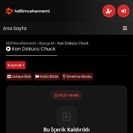
Ana Sayfa
HDFilmcehennemi
›
Biyografi
›
Kan Dökücü Chuck
Kan Dökücü Chuck
Kaynak 1
Listeye Ekle
Hata Bildir
Sinema Modu
TELIF HAKKI
Bu İçerik Kaldırıldı