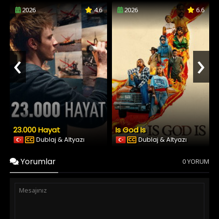
2026
4.6
2026
6.6
‹
›
23.000 Hayat
Is God Is
Dublaj & Altyazı
Dublaj & Altyazı
Yorumlar
0 YORUM