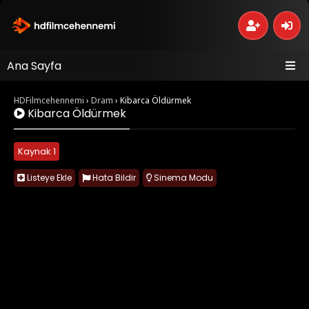
Ana Sayfa
HDFilmcehennemi
›
Dram
›
Kibarca Öldürmek
Kibarca Öldürmek
Kaynak 1
Listeye Ekle
Hata Bildir
Sinema Modu