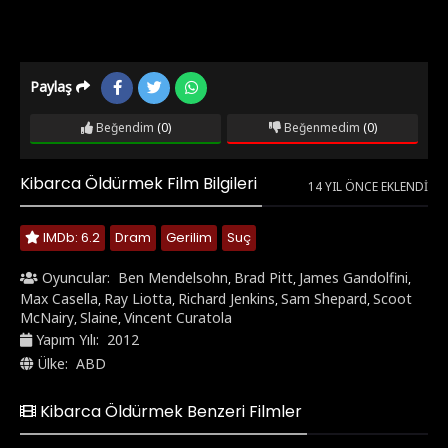
Paylaş
Beğendim
(0)
Beğenmedim
(0)
Kibarca Öldürmek Film Bilgileri
14 YIL ÖNCE EKLENDI
IMDb: 6.2
Dram
Gerilim
Suç
Oyuncular:
Ben Mendelsohn
Brad Pitt
James Gandolfini
,
,
,
Max Casella
Ray Liotta
Richard Jenkins
Sam Shepard
Scoot
,
,
,
,
McNairy
Slaine
Vincent Curatola
,
,
Yapım Yılı:
2012
Ülke:
ABD
Kibarca Öldürmek Benzeri Filmler