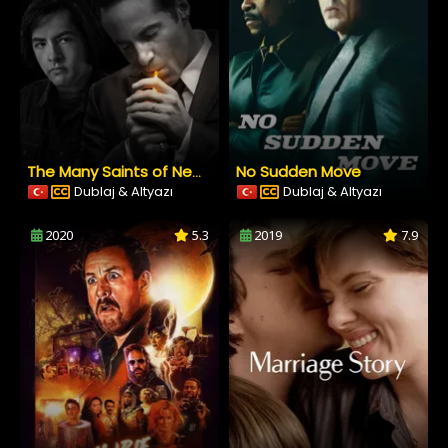
No Sudden Move
The Many Saints of Newark
Dublaj & Altyazı
Dublaj & Altyazı
2020
5.3
2019
7.9