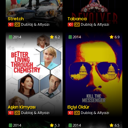
Stretch
Tabanca
Dublaj & Altyazı
Dublaj & Altyazı
2014
6.2
2014
6.9
Aşkın Kimyası
Elçiyi Öldür
Dublaj & Altyazı
Dublaj & Altyazı
2014
5.3
2014
6.5