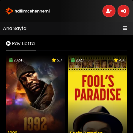
Ana Sayfa
Ray Liotta
2024
5.7
2023
4.7