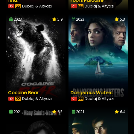
1992
Fool’s Paradise
Dublaj & Altyazı
Dublaj & Altyazı
2023
5.9
2023
5.3
Cocaine Bear
Dangerous Waters
Dublaj & Altyazı
Dublaj & Altyazı
2021
6.3
2021
6.4