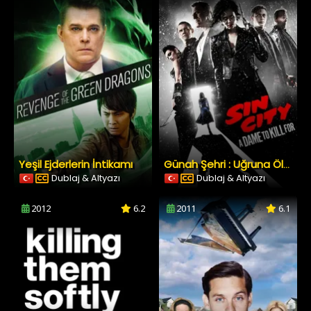
Yeşil Ejderlerin İntikamı
Günah Şehri : Uğruna Öldürülecek Kadın
Dublaj & Altyazı
Dublaj & Altyazı
2012
6.2
2011
6.1