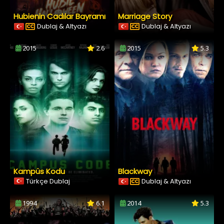
Hubienin Cadılar Bayramı
Marriage Story
Dublaj & Altyazı
Dublaj & Altyazı
2015
2.6
2015
5.3
Kampüs Kodu
Blackway
Türkçe Dublaj
Dublaj & Altyazı
1994
6.1
2014
5.3