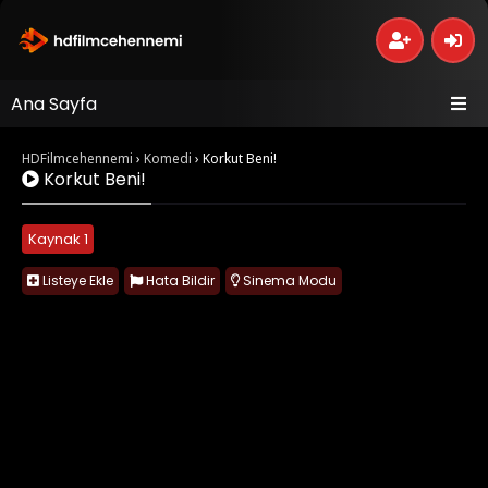
Ana Sayfa
HDFilmcehennemi
›
Komedi
›
Korkut Beni!
Korkut Beni!
Kaynak 1
Listeye Ekle
Hata Bildir
Sinema Modu