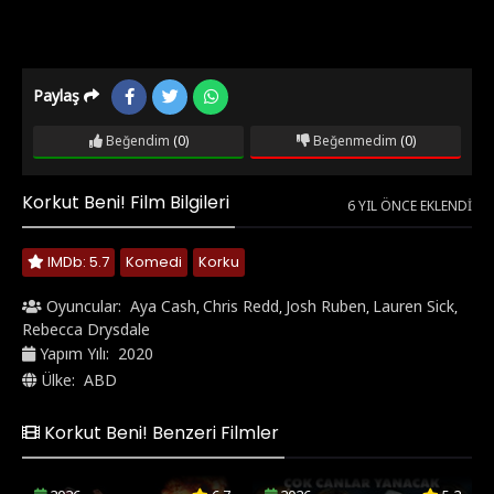
Paylaş
Beğendim
(0)
Beğenmedim
(0)
Korkut Beni! Film Bilgileri
6 YIL ÖNCE EKLENDI
IMDb: 5.7
Komedi
Korku
Oyuncular:
Aya Cash
Chris Redd
Josh Ruben
Lauren Sick
,
,
,
,
Rebecca Drysdale
Yapım Yılı:
2020
Ülke:
ABD
Korkut Beni! Benzeri Filmler