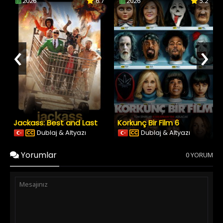
2026
6.7
2026
5.2
‹
›
Jackass: Best and Last
Korkunç Bir Film 6
Dublaj & Altyazı
Dublaj & Altyazı
Yorumlar
0 YORUM