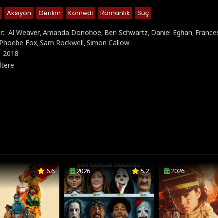
Aksiyon
Gerilim
Komedi
Romantik
Suç
r:
Al Weaver
Amanda Donohoe
Ben Schwartz
Daniel Eghan
France
,
,
,
,
Phoebe Fox
Sam Rockwell
Simon Callow
,
,
:
2018
ltere
6.6
2026
5.2
2026