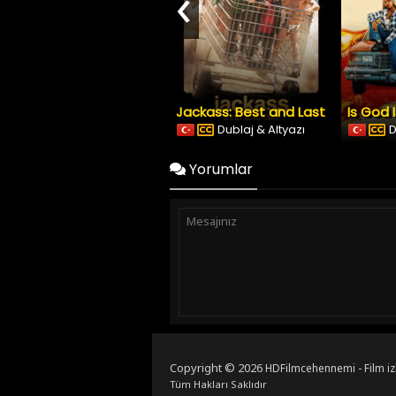
‹
Jackass: Best and Last
Is God 
Dublaj & Altyazı
D
Yorumlar
Copyright © 2026
HDFilmcehennemi - Film iz
Tüm Hakları Saklıdır