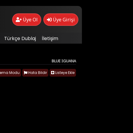
Üye Ol
Üye Girişi
Türkçe Dublaj
İletişim
BLUE IGUANA
nema Modu
Hata Bildir
Listeye Ekle