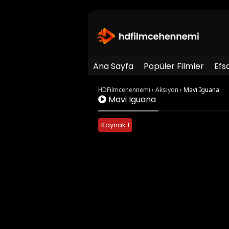
Ana Sayfa
Popüler Filmler
Efs
HDFilmcehennemi
›
Aksiyon
›
Mavi Iguana
Mavi Iguana
Kaynak 1