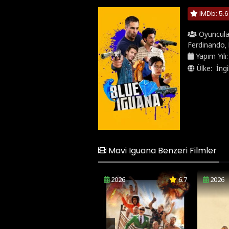
IMDb: 5.6
Oyuncula
Ferdinando
,
Yapım Yılı
Ülke:
İngi
Mavi Iguana Benzeri Filmler
2026
6.7
2026