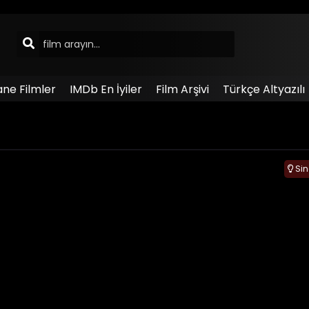
ane Filmler
IMDb En İyiler
Film Arşivi
Türkçe Altyazılı
Si