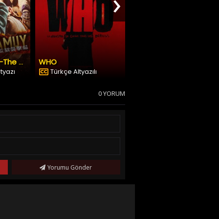
›
WHO
Yaratık 3
Golden Kamuy -The Abashiri Prison Raid
ltyazı
Türkçe Altyazılı
Dublaj & Altyazı
0 YORUM
Yorumu Gönder