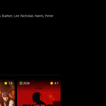
s Barber
Lee Nicholas Harris
Peter
,
,
7.8
2026
4.7
1992
6.4