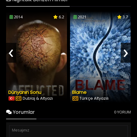
2014
6.2
2021
3.7
‹
›
Dünyanın Sonu
Blame
Dublaj & Altyazı
Türkçe Altyazılı
Yorumlar
0 YORUM