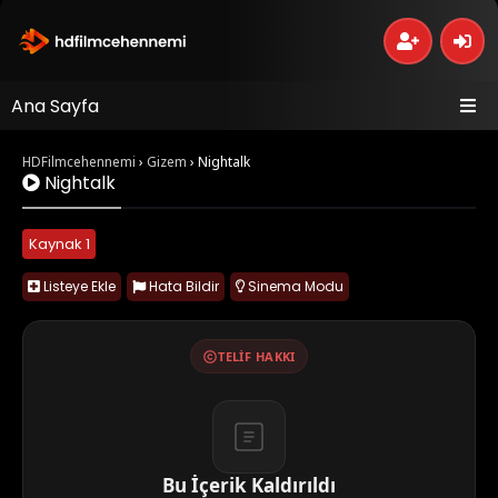
Ana Sayfa
HDFilmcehennemi
›
Gizem
›
Nightalk
Nightalk
Kaynak 1
Listeye Ekle
Hata Bildir
Sinema Modu
TELIF HAKKI
Bu İçerik Kaldırıldı