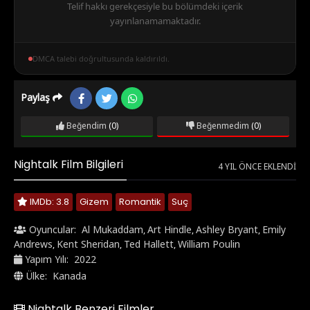
Telif hakkı gerekçesiyle bu bölümdeki içerik
yayınlanamamaktadır.
DMCA talebi doğrultusunda kaldırıldı.
Paylaş
Beğendim
(0)
Beğenmedim
(0)
Nightalk Film Bilgileri
4 YIL ÖNCE EKLENDI
IMDb: 3.8
Gizem
Romantik
Suç
Oyuncular:
Al Mukaddam
Art Hindle
Ashley Bryant
Emily
,
,
,
Andrews
Kent Sheridan
Ted Hallett
William Poulin
,
,
,
Yapım Yılı:
2022
Ülke:
Kanada
Nightalk Benzeri Filmler