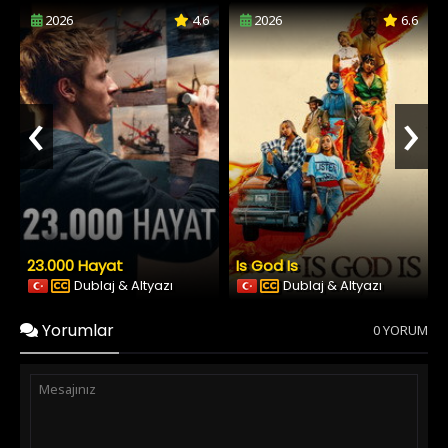
2026
4.6
2026
6.6
‹
›
23.000 Hayat
Is God Is
Dublaj & Altyazı
Dublaj & Altyazı
Yorumlar
0 YORUM