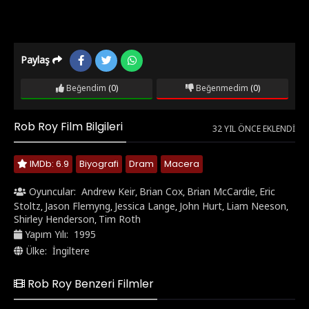
Paylaş
Beğendim
(0)
Beğenmedim
(0)
Rob Roy Film Bilgileri
32 YIL ÖNCE EKLENDI
IMDb: 6.9
Biyografi
Dram
Macera
Oyuncular:
Andrew Keir
Brian Cox
Brian McCardie
Eric
,
,
,
Stoltz
Jason Flemyng
Jessica Lange
John Hurt
Liam Neeson
,
,
,
,
,
Shirley Henderson
Tim Roth
,
Yapım Yılı:
1995
Ülke:
İngiltere
Rob Roy Benzeri Filmler