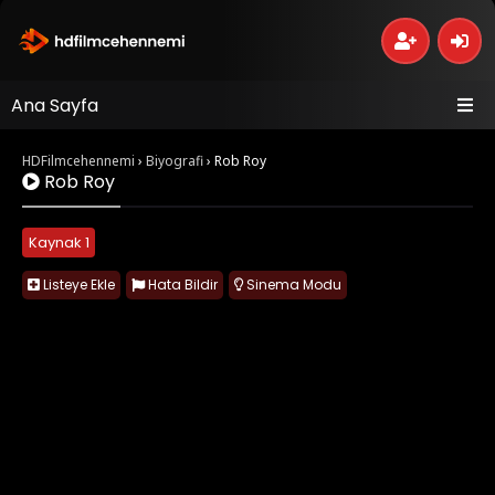
Ana Sayfa
HDFilmcehennemi
›
Biyografi
›
Rob Roy
Rob Roy
Kaynak 1
Listeye Ekle
Hata Bildir
Sinema Modu